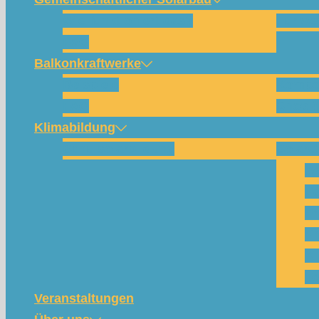
Wie funktioniert das?
Für w
FAQ
Balkonkraftwerke
Beispiele
Kompo
FAQ
Shop (
Klimabildung
Schulsolarbildung
SolarC
Wa
Pa
Pr
Ph
Kl
Te
Veranstaltungen