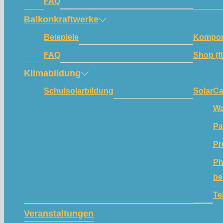
FAQ
Balkonkraftwerke
Beispiele
Kompon
FAQ
Shop (f
Klimabildung
Schulsolarbildung
SolarC
Wa
Pa
Pr
Ph
be
Te
Veranstaltungen