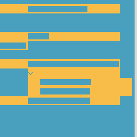
Das Team und Kontakt
Anfrage
leitungen
Nachbarschaftskreise Klimawende
NBK Unterneustadt
NBK Bettenhausen
Akku-System ausleihen