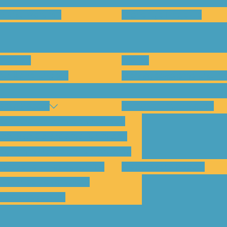
en und warum?
Bisherige Projekte
nenten
Preise
für Abholungen)
Montagesysteme und An
amp Kassel
Klimakommunikation
s habe ich vom SolarCamp?
sst das SolarCamp für mich?
ogramm-Übersicht SolarCamp
otovoltaik hat Zukunft –
Wattbewerb Kassel
imakrise bekämpfen!
ilnahmegebühr