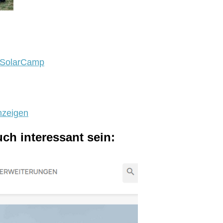
r SolarCamp
nzeigen
uch interessant sein: