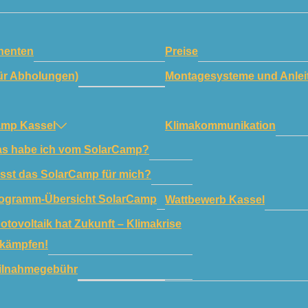
enten
Preise
ür Abholungen)
Montagesysteme und Anlei
amp Kassel
Klimakommunikation
s habe ich vom SolarCamp?
sst das SolarCamp für mich?
ogramm-Übersicht SolarCamp
Wattbewerb Kassel
otovoltaik hat Zukunft – Klimakrise
kämpfen!
ilnahmegebühr