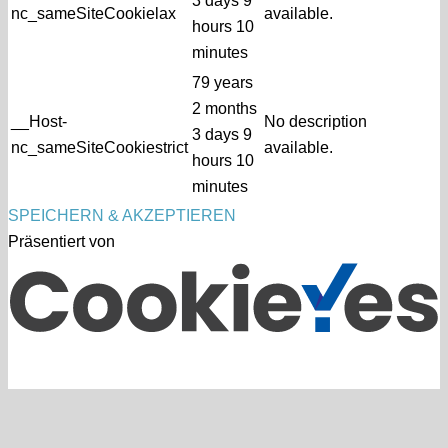
3 days 9
nc_sameSiteCookielax
available.
hours 10
minutes
79 years
2 months
__Host-
No description
3 days 9
nc_sameSiteCookiestrict
available.
hours 10
minutes
SPEICHERN & AKZEPTIEREN
Präsentiert von