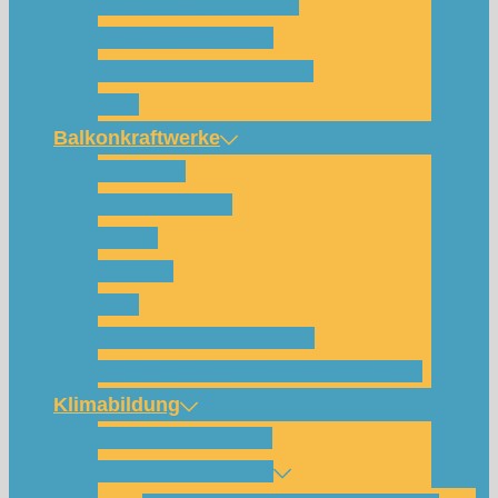
Für wen und warum?
Bisherige Projekte
Das Team und Kontakt
FAQ
Balkonkraftwerke
Beispiele
Komponenten
Preise
Anfrage
FAQ
Shop (für Abholungen)
Montagesysteme und Anleitungen
Klimabildung
Schulsolarbildung
SolarCamp Kassel