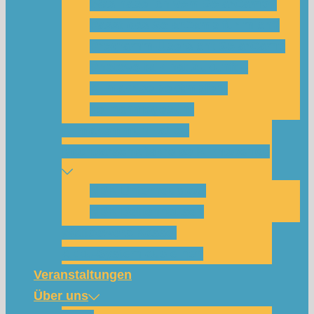
Was habe ich vom SolarCamp?
Passt das SolarCamp für mich?
Programm-Übersicht SolarCamp
Photovoltaik hat Zukunft –
Klimakrise bekämpfen!
Teilnahmegebühr
Klimakommunikation
Nachbarschaftskreise Klimawende
NBK Unterneustadt
NBK Bettenhausen
Wattbewerb Kassel
Akku-System ausleihen
Veranstaltungen
Über uns