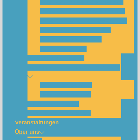
Was habe ich vom SolarCamp?
Passt das SolarCamp für mich?
Programm-Übersicht SolarCamp
Photovoltaik hat Zukunft –
Klimakrise bekämpfen!
Teilnahmegebühr
Klimakommunikation
Nachbarschaftskreise Klimawende
NBK Unterneustadt
NBK Bettenhausen
Wattbewerb Kassel
Akku-System ausleihen
Veranstaltungen
Über uns