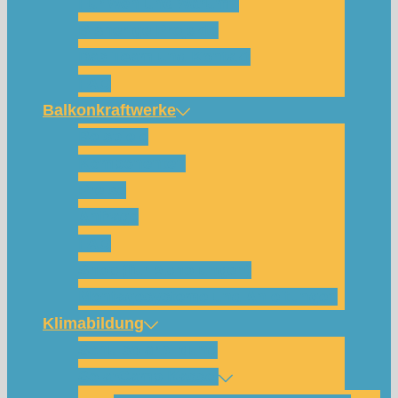
Für wen und warum?
Bisherige Projekte
Das Team und Kontakt
FAQ
Balkonkraftwerke
Beispiele
Komponenten
Preise
Anfrage
FAQ
Shop (für Abholungen)
Montagesysteme und Anleitungen
Klimabildung
Schulsolarbildung
SolarCamp Kassel