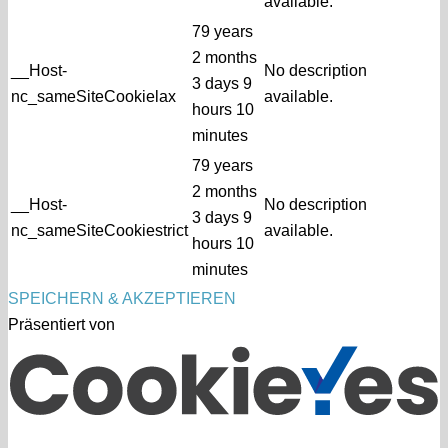
available.
79 years
2 months
__Host-
No description
3 days 9
nc_sameSiteCookielax
available.
hours 10
minutes
79 years
2 months
__Host-
No description
3 days 9
nc_sameSiteCookiestrict
available.
hours 10
minutes
SPEICHERN & AKZEPTIEREN
Präsentiert von