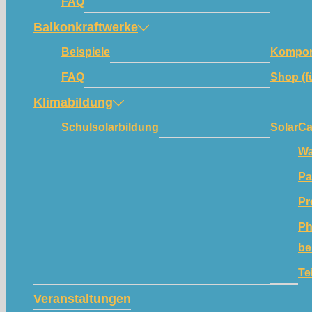
FAQ
Balkonkraftwerke
Beispiele
Kompon
FAQ
Shop (f
Klimabildung
Schulsolarbildung
SolarC
Wa
Pa
Pr
Ph
be
Te
Veranstaltungen