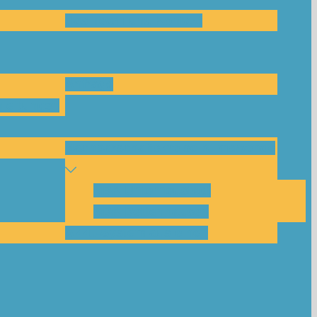
Das Team und Kontakt
Anfrage
leitungen
Nachbarschaftskreise Klimawende
NBK Unterneustadt
NBK Bettenhausen
Akku-System ausleihen