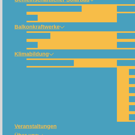
Wie funktioniert das?
Für w
FAQ
Balkonkraftwerke
Beispiele
Kompo
FAQ
Shop (
Klimabildung
Schulsolarbildung
SolarC
Wa
Pa
Pr
Ph
Kl
Te
Veranstaltungen