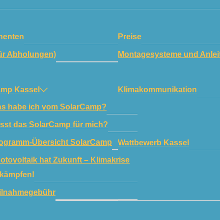
enten
Preise
ür Abholungen)
Montagesysteme und Anlei
amp Kassel
Klimakommunikation
s habe ich vom SolarCamp?
sst das SolarCamp für mich?
ogramm-Übersicht SolarCamp
Wattbewerb Kassel
otovoltaik hat Zukunft – Klimakrise
kämpfen!
ilnahmegebühr