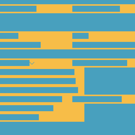
en und warum?
Bisherige Projekte
nenten
Preise
für Abholungen)
Montagesysteme und An
amp Kassel
Klimakommunikation
s habe ich vom SolarCamp?
sst das SolarCamp für mich?
ogramm-Übersicht SolarCamp
otovoltaik hat Zukunft –
Wattbewerb Kassel
imakrise bekämpfen!
ilnahmegebühr