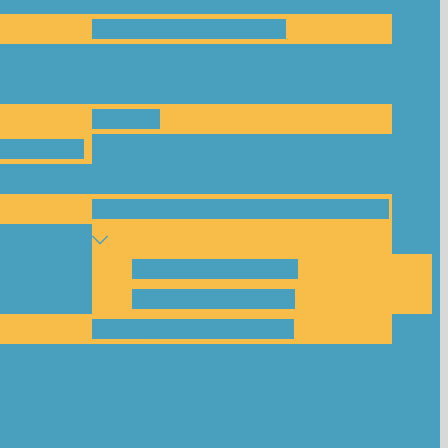
Das Team und Kontakt
Anfrage
leitungen
Nachbarschaftskreise Klimawende
NBK Unterneustadt
NBK Bettenhausen
Akku-System ausleihen