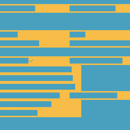
en und warum?
Bisherige Projekte
nenten
Preise
für Abholungen)
Montagesysteme und An
amp Kassel
Klimakommunikation
s habe ich vom SolarCamp?
sst das SolarCamp für mich?
ogramm-Übersicht SolarCamp
otovoltaik hat Zukunft –
Wattbewerb Kassel
imakrise bekämpfen!
ilnahmegebühr