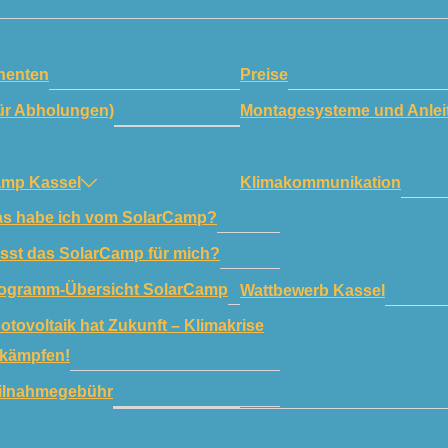
enten
Preise
ür Abholungen)
Montagesysteme und Anlei
amp Kassel
Klimakommunikation
s habe ich vom SolarCamp?
sst das SolarCamp für mich?
ogramm-Übersicht SolarCamp
Wattbewerb Kassel
otovoltaik hat Zukunft – Klimakrise
kämpfen!
ilnahmegebühr