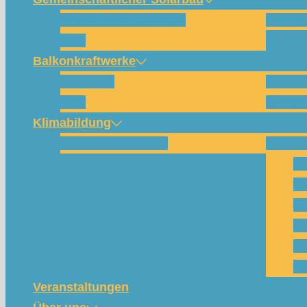
Wie funktioniert das?
Für w
FAQ
Balkonkraftwerke
Beispiele
Kompo
FAQ
Shop (
Klimabildung
Schulsolarbildung
SolarC
Wa
Pa
Pr
Ph
Kl
Te
Veranstaltungen