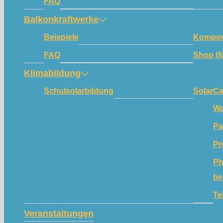
FAQ
Balkonkraftwerke
Beispiele
Kompon
FAQ
Shop (f
Klimabildung
Schulsolarbildung
SolarC
Wa
Pa
Pr
Ph
be
Te
Veranstaltungen