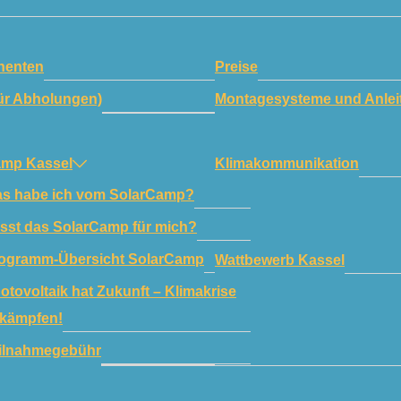
enten
Preise
ür Abholungen)
Montagesysteme und Anlei
amp Kassel
Klimakommunikation
s habe ich vom SolarCamp?
sst das SolarCamp für mich?
ogramm-Übersicht SolarCamp
Wattbewerb Kassel
otovoltaik hat Zukunft – Klimakrise
kämpfen!
ilnahmegebühr