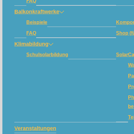
FAQ
Balkonkraftwerke
Beispiele
Kompon
FAQ
Shop (f
Klimabildung
Schulsolarbildung
SolarC
Wa
Pa
Pr
Ph
be
Te
Veranstaltungen