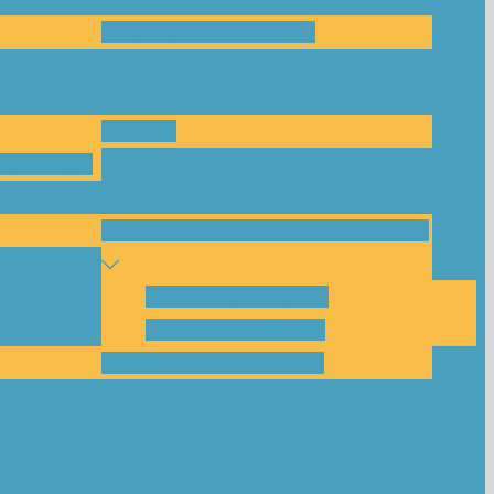
Das Team und Kontakt
Anfrage
leitungen
Nachbarschaftskreise Klimawende
NBK Unterneustadt
NBK Bettenhausen
Akku-System ausleihen