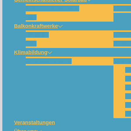
Wie funktioniert das?
Für w
FAQ
Balkonkraftwerke
Beispiele
Kompo
FAQ
Shop (
Klimabildung
Schulsolarbildung
SolarC
Wa
Pa
Pr
Ph
Kl
Te
Veranstaltungen