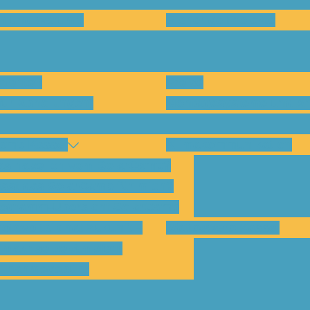
en und warum?
Bisherige Projekte
nenten
Preise
für Abholungen)
Montagesysteme und An
amp Kassel
Klimakommunikation
s habe ich vom SolarCamp?
sst das SolarCamp für mich?
ogramm-Übersicht SolarCamp
otovoltaik hat Zukunft –
Wattbewerb Kassel
imakrise bekämpfen!
ilnahmegebühr