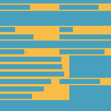
en und warum?
Bisherige Projekte
nenten
Preise
für Abholungen)
Montagesysteme und An
amp Kassel
Klimakommunikation
s habe ich vom SolarCamp?
sst das SolarCamp für mich?
ogramm-Übersicht SolarCamp
otovoltaik hat Zukunft –
Wattbewerb Kassel
imakrise bekämpfen!
ilnahmegebühr