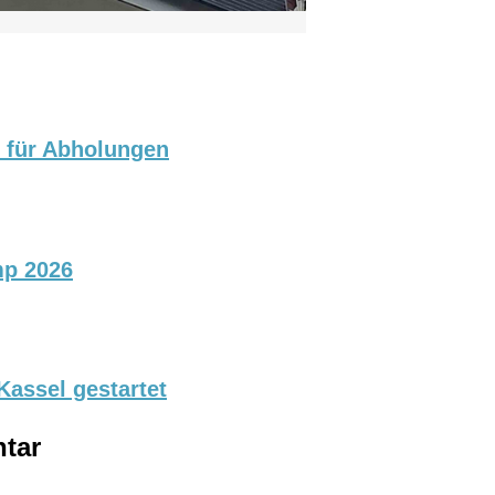
p für Abholungen
mp 2026
assel gestartet
tar