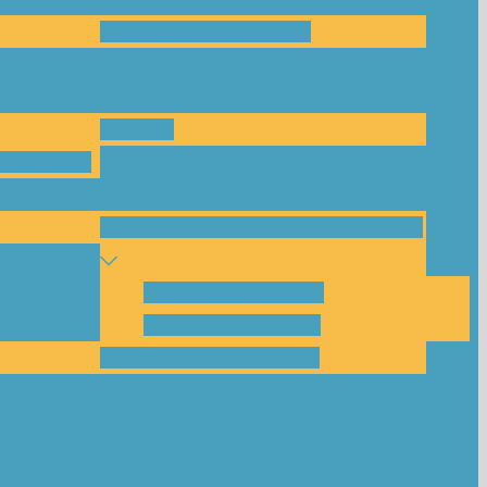
Das Team und Kontakt
Anfrage
leitungen
Nachbarschaftskreise Klimawende
NBK Unterneustadt
NBK Bettenhausen
Akku-System ausleihen