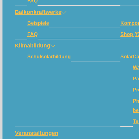
FAQ
Balkonkraftwerke
Beispiele
Kompon
FAQ
Shop (f
Klimabildung
Schulsolarbildung
SolarC
Wa
Pa
Pr
Ph
be
Te
Veranstaltungen