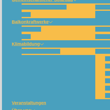
Wie funktioniert das?
Für w
FAQ
Balkonkraftwerke
Beispiele
Kompo
FAQ
Shop (
Klimabildung
Schulsolarbildung
SolarC
Wa
Pa
Pr
Ph
Kl
Te
Veranstaltungen