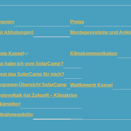
enten
Preise
ür Abholungen)
Montagesysteme und Anlei
amp Kassel
Klimakommunikation
s habe ich vom SolarCamp?
sst das SolarCamp für mich?
ogramm-Übersicht SolarCamp
Wattbewerb Kassel
otovoltaik hat Zukunft – Klimakrise
kämpfen!
ilnahmegebühr