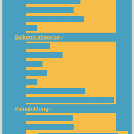
Für wen und warum?
Bisherige Projekte
Das Team und Kontakt
FAQ
Balkonkraftwerke
Beispiele
Komponenten
Preise
Anfrage
FAQ
Shop (für Abholungen)
Montagesysteme und Anleitungen
Klimabildung
Schulsolarbildung
SolarCamp Kassel