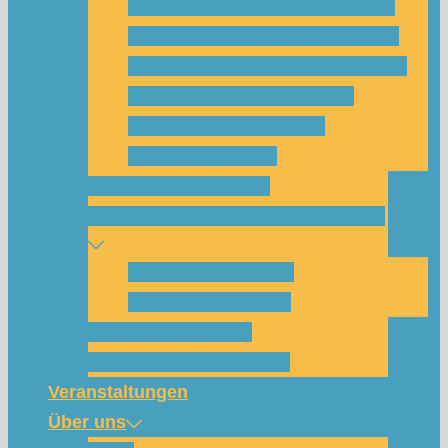
Was habe ich vom SolarCamp?
Passt das SolarCamp für mich?
Programm-Übersicht SolarCamp
Photovoltaik hat Zukunft –
Klimakrise bekämpfen!
Teilnahmegebühr
Klimakommunikation
Nachbarschaftskreise Klimawende
NBK Unterneustadt
NBK Bettenhausen
Wattbewerb Kassel
Akku-System ausleihen
Veranstaltungen
Über uns