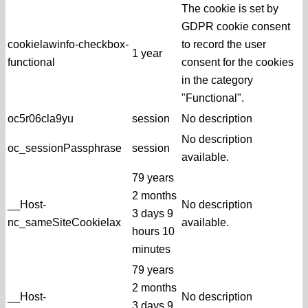
The cookie is set by
GDPR cookie consent
cookielawinfo-checkbox-
to record the user
1 year
functional
consent for the cookies
in the category
"Functional".
oc5r06cla9yu
session
No description
No description
oc_sessionPassphrase
session
available.
79 years
2 months
__Host-
No description
3 days 9
nc_sameSiteCookielax
available.
hours 10
minutes
79 years
2 months
__Host-
No description
3 days 9