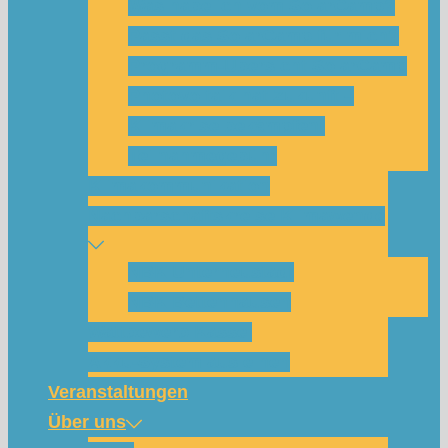
Was habe ich vom SolarCamp?
Passt das SolarCamp für mich?
Programm-Übersicht SolarCamp
Photovoltaik hat Zukunft –
Klimakrise bekämpfen!
Teilnahmegebühr
Klimakommunikation
Nachbarschaftskreise Klimawende
NBK Unterneustadt
NBK Bettenhausen
Wattbewerb Kassel
Akku-System ausleihen
Veranstaltungen
Über uns