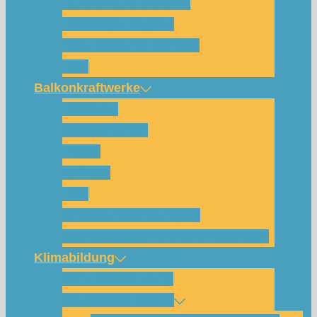
Für wen und warum?
Bisherige Projekte
Das Team und Kontakt
FAQ
Balkonkraftwerke
Beispiele
Komponenten
Preise
Anfrage
FAQ
Shop (für Abholungen)
Montagesysteme und Anleitungen
Klimabildung
Schulsolarbildung
SolarCamp Kassel