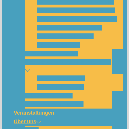
Was habe ich vom SolarCamp?
Passt das SolarCamp für mich?
Programm-Übersicht SolarCamp
Photovoltaik hat Zukunft –
Klimakrise bekämpfen!
Teilnahmegebühr
Klimakommunikation
Nachbarschaftskreise Klimawende
NBK Unterneustadt
NBK Bettenhausen
Wattbewerb Kassel
Akku-System ausleihen
Veranstaltungen
Über uns