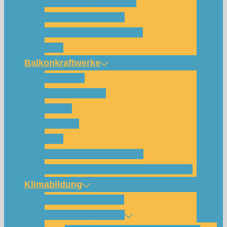
Für wen und warum?
Bisherige Projekte
Das Team und Kontakt
FAQ
Balkonkraftwerke
Beispiele
Komponenten
Preise
Anfrage
FAQ
Shop (für Abholungen)
Montagesysteme und Anleitungen
Klimabildung
Schulsolarbildung
SolarCamp Kassel