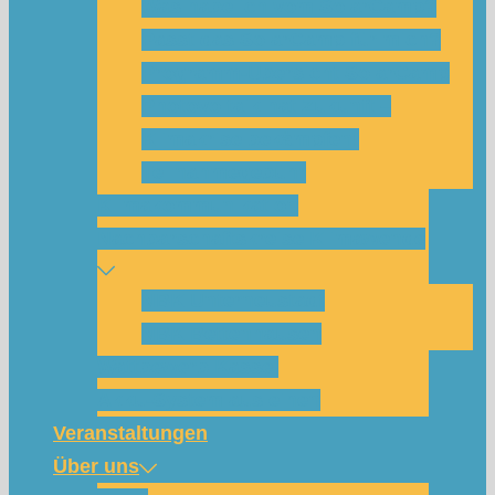
Was habe ich vom SolarCamp?
Passt das SolarCamp für mich?
Programm-Übersicht SolarCamp
Photovoltaik hat Zukunft –
Klimakrise bekämpfen!
Teilnahmegebühr
Klimakommunikation
Nachbarschaftskreise Klimawende
NBK Unterneustadt
NBK Bettenhausen
Wattbewerb Kassel
Akku-System ausleihen
Veranstaltungen
Über uns