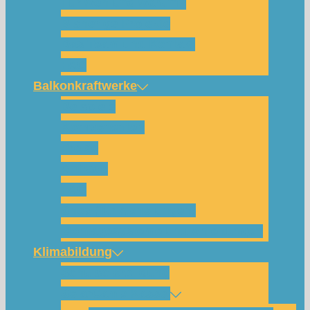
Für wen und warum?
Bisherige Projekte
Das Team und Kontakt
FAQ
Balkonkraftwerke
Beispiele
Komponenten
Preise
Anfrage
FAQ
Shop (für Abholungen)
Montagesysteme und Anleitungen
Klimabildung
Schulsolarbildung
SolarCamp Kassel