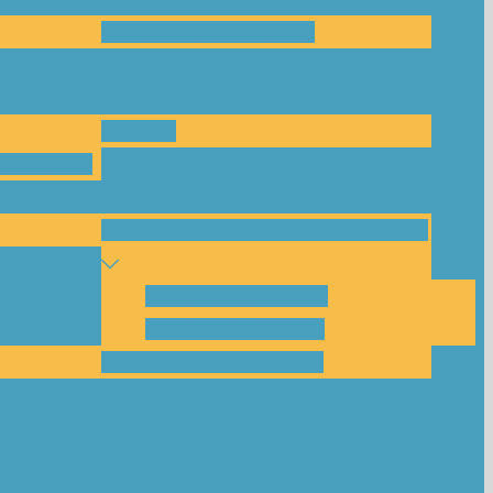
Das Team und Kontakt
Anfrage
leitungen
Nachbarschaftskreise Klimawende
NBK Unterneustadt
NBK Bettenhausen
Akku-System ausleihen