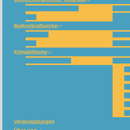
Wie funktioniert das?
Für w
FAQ
Balkonkraftwerke
Beispiele
Kompo
FAQ
Shop (
Klimabildung
Schulsolarbildung
SolarC
Wa
Pa
Pr
Ph
Kl
Te
Veranstaltungen