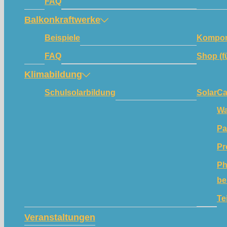
FAQ
Balkonkraftwerke
Beispiele
Kompon
FAQ
Shop (f
Klimabildung
Schulsolarbildung
SolarC
Wa
Pa
Pr
Ph
be
Te
Veranstaltungen