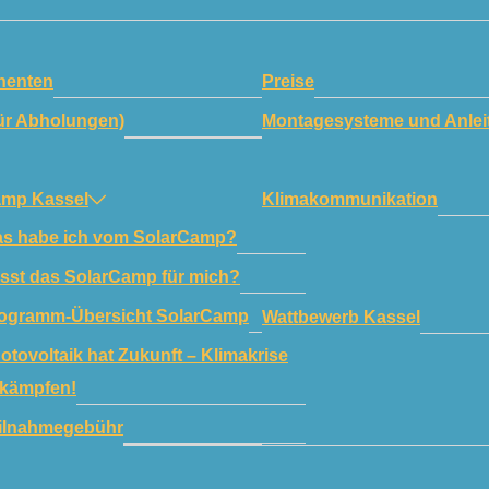
enten
Preise
ür Abholungen)
Montagesysteme und Anlei
amp Kassel
Klimakommunikation
s habe ich vom SolarCamp?
sst das SolarCamp für mich?
ogramm-Übersicht SolarCamp
Wattbewerb Kassel
otovoltaik hat Zukunft – Klimakrise
kämpfen!
ilnahmegebühr