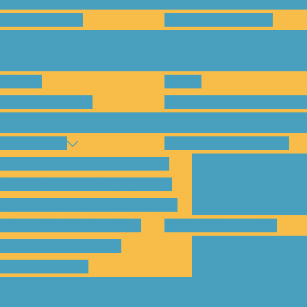
en und warum?
Bisherige Projekte
nenten
Preise
für Abholungen)
Montagesysteme und An
amp Kassel
Klimakommunikation
s habe ich vom SolarCamp?
sst das SolarCamp für mich?
ogramm-Übersicht SolarCamp
otovoltaik hat Zukunft –
Wattbewerb Kassel
imakrise bekämpfen!
ilnahmegebühr