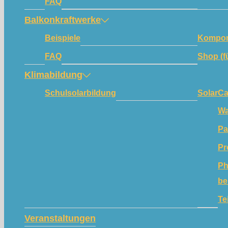
FAQ
Balkonkraftwerke
Beispiele
Kompon
FAQ
Shop (f
Klimabildung
Schulsolarbildung
SolarC
Wa
Pa
Pr
Ph
be
Te
Veranstaltungen