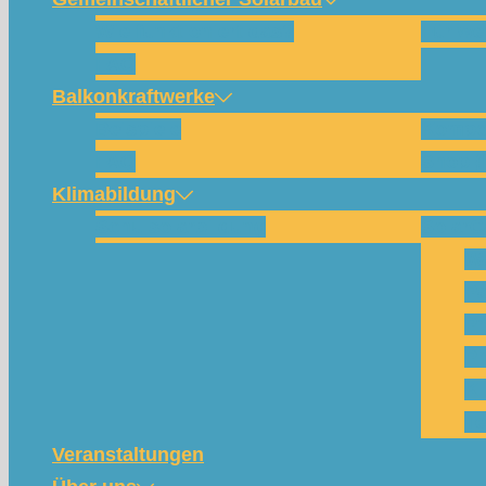
Wie funktioniert das?
Für w
FAQ
Balkonkraftwerke
Beispiele
Kompo
FAQ
Shop (
Klimabildung
Schulsolarbildung
SolarC
Wa
Pa
Pr
Ph
Kl
Te
Veranstaltungen