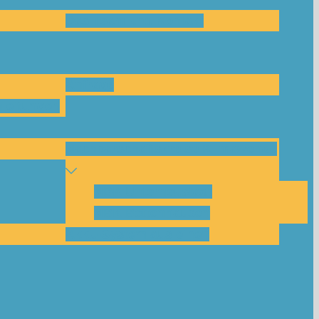
Das Team und Kontakt
Anfrage
leitungen
Nachbarschaftskreise Klimawende
NBK Unterneustadt
NBK Bettenhausen
Akku-System ausleihen