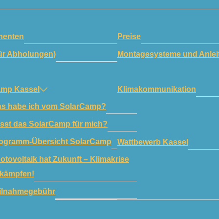
enten
Preise
ür Abholungen)
Montagesysteme und Anlei
amp Kassel
Klimakommunikation
s habe ich vom SolarCamp?
sst das SolarCamp für mich?
ogramm-Übersicht SolarCamp
Wattbewerb Kassel
otovoltaik hat Zukunft – Klimakrise
kämpfen!
ilnahmegebühr