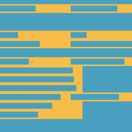
en und warum?
Bisherige Projekte
nenten
Preise
für Abholungen)
Montagesysteme und An
amp Kassel
Klimakommunikation
s habe ich vom SolarCamp?
sst das SolarCamp für mich?
ogramm-Übersicht SolarCamp
otovoltaik hat Zukunft –
Wattbewerb Kassel
imakrise bekämpfen!
ilnahmegebühr