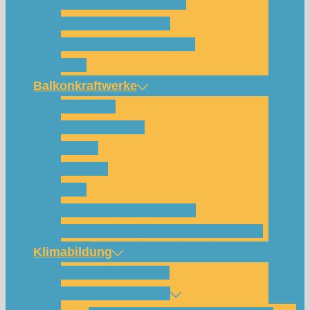
Für wen und warum?
Bisherige Projekte
Das Team und Kontakt
FAQ
Balkonkraftwerke
Beispiele
Komponenten
Preise
Anfrage
FAQ
Shop (für Abholungen)
Montagesysteme und Anleitungen
Klimabildung
Schulsolarbildung
SolarCamp Kassel