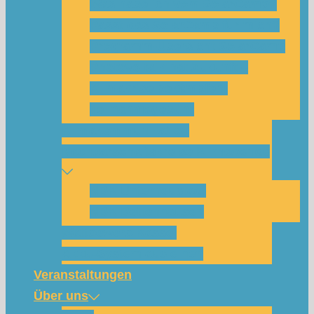
Was habe ich vom SolarCamp?
Passt das SolarCamp für mich?
Programm-Übersicht SolarCamp
Photovoltaik hat Zukunft –
Klimakrise bekämpfen!
Teilnahmegebühr
Klimakommunikation
Nachbarschaftskreise Klimawende
NBK Unterneustadt
NBK Bettenhausen
Wattbewerb Kassel
Akku-System ausleihen
Veranstaltungen
Über uns