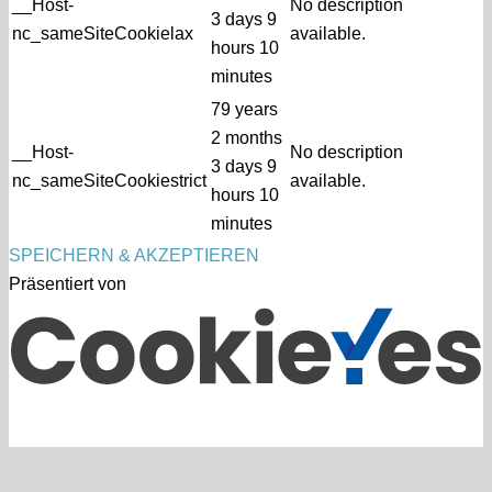
__Host-
No description
3 days 9
nc_sameSiteCookielax
available.
hours 10
minutes
79 years
2 months
__Host-
No description
3 days 9
nc_sameSiteCookiestrict
available.
hours 10
minutes
SPEICHERN & AKZEPTIEREN
Präsentiert von