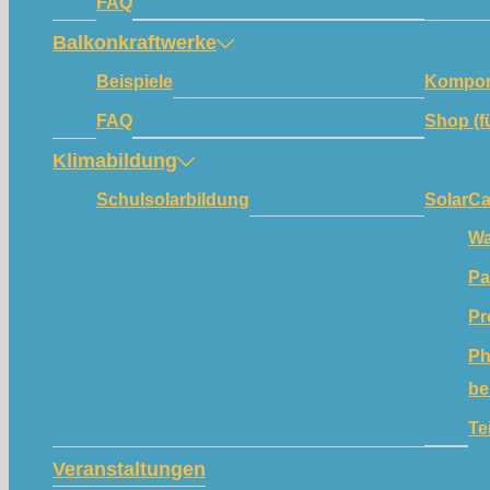
FAQ
Balkonkraftwerke
Beispiele
Kompon
FAQ
Shop (f
Klimabildung
Schulsolarbildung
SolarC
Wa
Pa
Pr
Ph
be
Te
Veranstaltungen