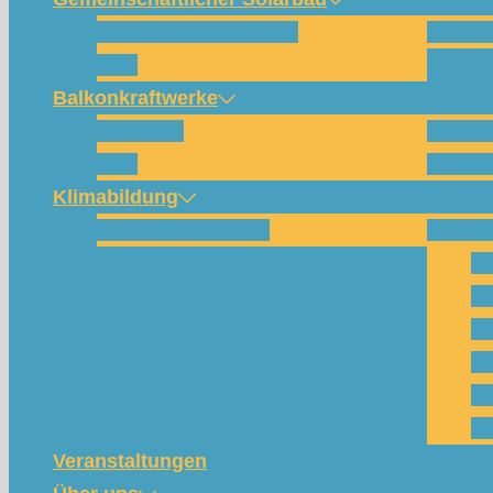
Wie funktioniert das?
Für w
FAQ
Balkonkraftwerke
Beispiele
Kompo
FAQ
Shop (
Klimabildung
Schulsolarbildung
SolarC
Wa
Pa
Pr
Ph
Kl
Te
Veranstaltungen