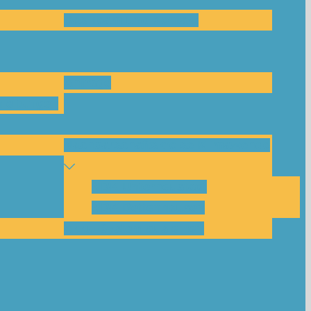
Das Team und Kontakt
Anfrage
leitungen
Nachbarschaftskreise Klimawende
NBK Unterneustadt
NBK Bettenhausen
Akku-System ausleihen