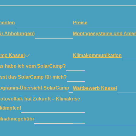
enten
Preise
ür Abholungen)
Montagesysteme und Anlei
amp Kassel
Klimakommunikation
s habe ich vom SolarCamp?
sst das SolarCamp für mich?
ogramm-Übersicht SolarCamp
Wattbewerb Kassel
otovoltaik hat Zukunft – Klimakrise
kämpfen!
ilnahmegebühr