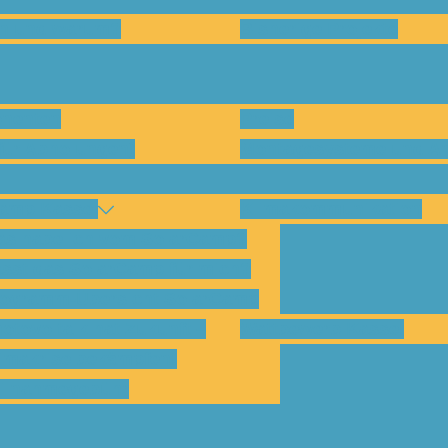
en und warum?
Bisherige Projekte
nenten
Preise
für Abholungen)
Montagesysteme und An
amp Kassel
Klimakommunikation
s habe ich vom SolarCamp?
sst das SolarCamp für mich?
ogramm-Übersicht SolarCamp
otovoltaik hat Zukunft –
Wattbewerb Kassel
imakrise bekämpfen!
ilnahmegebühr