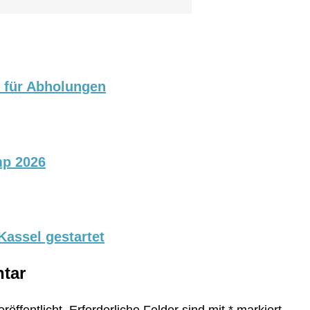
p für Abholungen
mp 2026
assel gestartet
tar