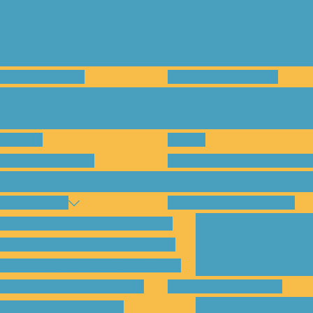
en und warum?
Bisherige Projekte
nenten
Preise
für Abholungen)
Montagesysteme und An
amp Kassel
Klimakommunikation
s habe ich vom SolarCamp?
sst das SolarCamp für mich?
ogramm-Übersicht SolarCamp
otovoltaik hat Zukunft –
Wattbewerb Kassel
imakrise bekämpfen!