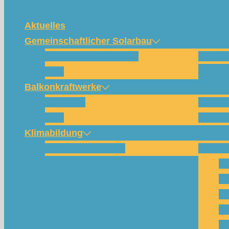
Aktuelles
Gemeinschaftlicher Solarbau
Wie funktioniert das?
Für w
FAQ
Balkonkraftwerke
Beispiele
Kompo
FAQ
Shop (
Klimabildung
Schulsolarbildung
SolarC
Wa
Pa
Pr
Ph
Kl