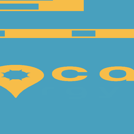
ilnahmegebühr
en
Netzwerk