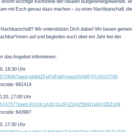
e enorm wichtige Keimzelle der lokalen Bürgerenergiewende. W
am mit Euch genau dazu machen – zu einer Nachbarschaft, die
Nachbarschaft? Wir unterstützen Dich dabei!
Wir bauen geme
hbar*innen auf und begleiten euch über ein Jahr bei der
er das Angebot informieren:
20, 18:30 Uhr
8532072946?pwd=bk84ZFpPdFp6VnppUlVrWFlTUXlVQT09
nncode: 681414
0.20, 17:00 Uhr
81441574757?pwd=RUVlczA3U1lxZFlZUHZ5bW1pNVZBZz09
nncode: 643987
20,
17:30 Uhr