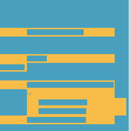
Das Team und Kontakt
Anfrage
leitungen
Nachbarschaftskreise Klimawende
NBK Unterneustadt
NBK Bettenhausen
Akku-System ausleihen