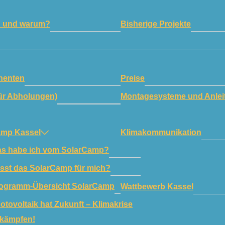
n und warum?
Bisherige Projekte
enten
Preise
ür Abholungen)
Montagesysteme und Anlei
amp Kassel
Klimakommunikation
s habe ich vom SolarCamp?
sst das SolarCamp für mich?
ogramm-Übersicht SolarCamp
Wattbewerb Kassel
otovoltaik hat Zukunft – Klimakrise
kämpfen!