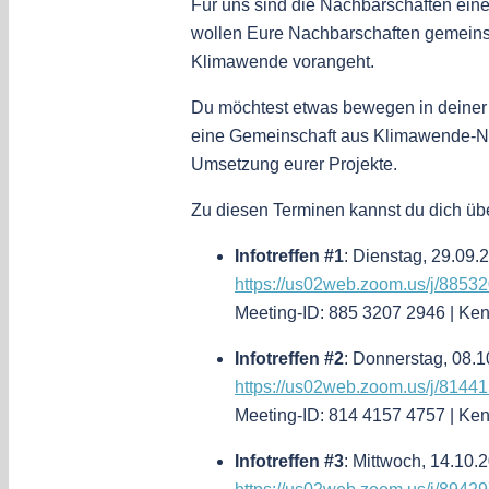
Für uns sind die Nachbarschaften ein
wollen Eure Nachbarschaften gemeins
Klimawende vorangeht.
Du möchtest etwas bewegen in deiner 
eine Gemeinschaft aus Klimawende-Nac
Umsetzung eurer Projekte.
Zu diesen Terminen kannst du dich üb
Infotreffen
#1
: Dienstag, 29.09.
https://us02web.zoom.us/j/8
Meeting-ID: 885 3207 2946 | Ke
Infotreffen #2
: Donnerstag, 08.1
https://us02web.zoom.us/j/
Meeting-ID: 814 4157 4757 | Ke
Infotreffen #3
: Mi
ttwoch
, 14.10.