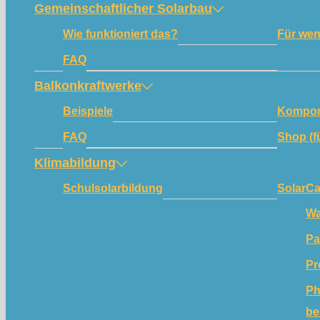
Gemeinschaftlicher Solarbau
Wie funktioniert das?
Für we
FAQ
Balkonkraftwerke
Beispiele
Kompon
FAQ
Shop (f
Klimabildung
Schulsolarbildung
SolarC
Wa
Pa
Pr
Ph
be