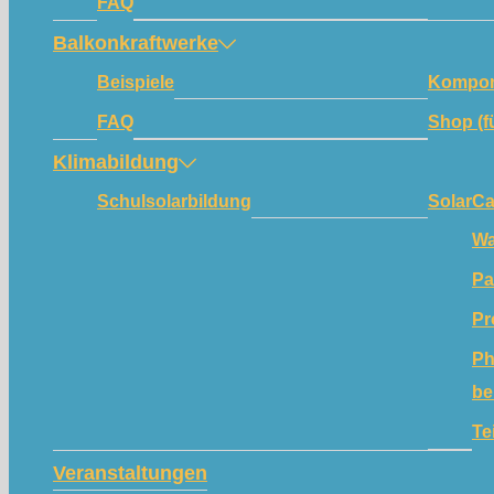
FAQ
Balkonkraftwerke
Beispiele
Kompon
FAQ
Shop (f
Klimabildung
Schulsolarbildung
SolarC
Wa
Pa
Pr
Ph
be
Te
Veranstaltungen