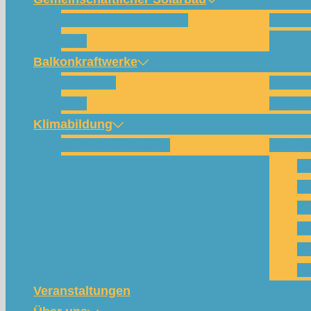
Wie funktioniert das?
Für w
FAQ
Balkonkraftwerke
Beispiele
Kompo
FAQ
Shop (
Klimabildung
Schulsolarbildung
SolarC
Wa
Pa
Pr
Ph
Kl
Te
Veranstaltungen