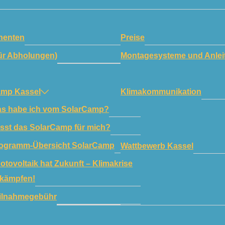
enten
Preise
ür Abholungen)
Montagesysteme und Anlei
amp Kassel
Klimakommunikation
s habe ich vom SolarCamp?
sst das SolarCamp für mich?
ogramm-Übersicht SolarCamp
Wattbewerb Kassel
otovoltaik hat Zukunft – Klimakrise
kämpfen!
ilnahmegebühr