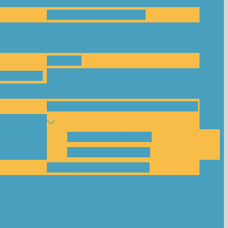
Das Team und Kontakt
Anfrage
leitungen
Nachbarschaftskreise Klimawende
NBK Unterneustadt
NBK Bettenhausen
Akku-System ausleihen