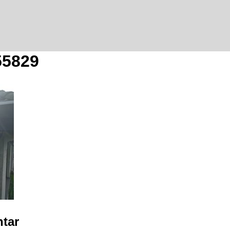
55829
tar