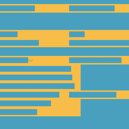
en und warum?
Bisherige Projekte
nenten
Preise
für Abholungen)
Montagesysteme und An
amp Kassel
Klimakommunikation
s habe ich vom SolarCamp?
sst das SolarCamp für mich?
ogramm-Übersicht SolarCamp
otovoltaik hat Zukunft –
Wattbewerb Kassel
imakrise bekämpfen!
ilnahmegebühr