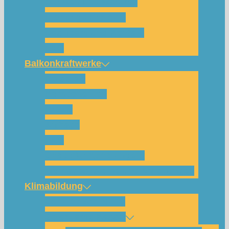
Für wen und warum?
Bisherige Projekte
Das Team und Kontakt
FAQ
Balkonkraftwerke
Beispiele
Komponenten
Preise
Anfrage
FAQ
Shop (für Abholungen)
Montagesysteme und Anleitungen
Klimabildung
Schulsolarbildung
SolarCamp Kassel