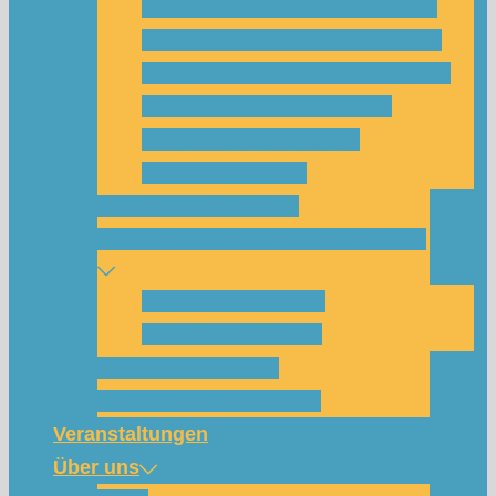
Was habe ich vom SolarCamp?
Passt das SolarCamp für mich?
Programm-Übersicht SolarCamp
Photovoltaik hat Zukunft –
Klimakrise bekämpfen!
Teilnahmegebühr
Klimakommunikation
Nachbarschaftskreise Klimawende
NBK Unterneustadt
NBK Bettenhausen
Wattbewerb Kassel
Akku-System ausleihen
Veranstaltungen
Über uns