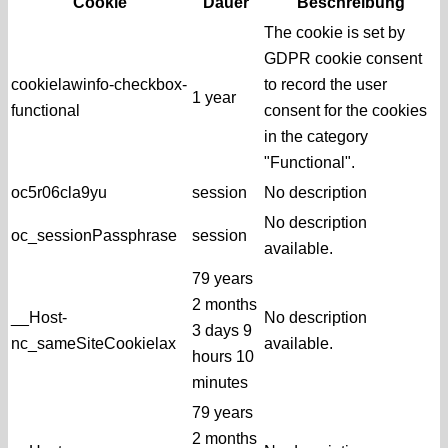
Cookie
Dauer
Beschreibung
The cookie is set by
GDPR cookie consent
cookielawinfo-checkbox-
to record the user
1 year
functional
consent for the cookies
in the category
"Functional".
oc5r06cla9yu
session
No description
No description
oc_sessionPassphrase
session
available.
79 years
2 months
__Host-
No description
3 days 9
nc_sameSiteCookielax
available.
hours 10
minutes
79 years
2 months