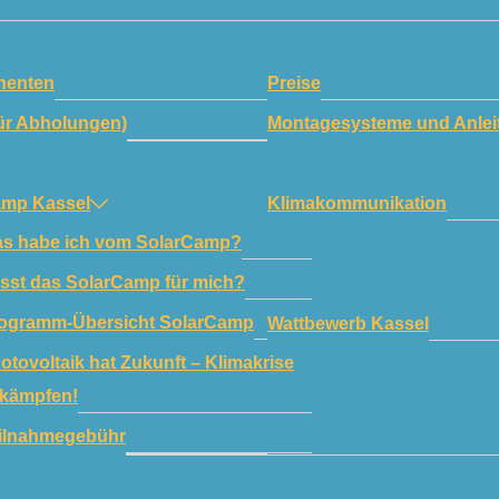
enten
Preise
ür Abholungen)
Montagesysteme und Anlei
amp Kassel
Klimakommunikation
s habe ich vom SolarCamp?
sst das SolarCamp für mich?
ogramm-Übersicht SolarCamp
Wattbewerb Kassel
otovoltaik hat Zukunft – Klimakrise
kämpfen!
ilnahmegebühr