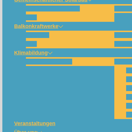
Wie funktioniert das?
Für w
FAQ
Balkonkraftwerke
Beispiele
Kompo
FAQ
Shop (
Klimabildung
Schulsolarbildung
SolarC
Wa
Pa
Pr
Ph
Kl
Te
Veranstaltungen