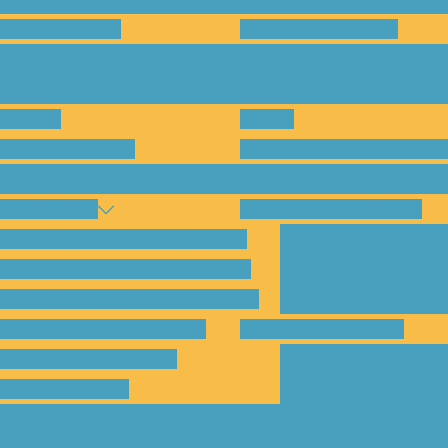
en und warum?
Bisherige Projekte
nenten
Preise
für Abholungen)
Montagesysteme und An
amp Kassel
Klimakommunikation
s habe ich vom SolarCamp?
sst das SolarCamp für mich?
ogramm-Übersicht SolarCamp
otovoltaik hat Zukunft –
Wattbewerb Kassel
imakrise bekämpfen!
ilnahmegebühr