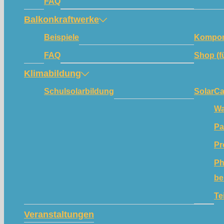
FAQ
Balkonkraftwerke
Beispiele
Kompon
FAQ
Shop (f
Klimabildung
Schulsolarbildung
SolarC
Wa
Pa
Pr
Ph
be
Te
Veranstaltungen