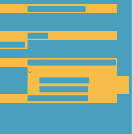
Das Team und Kontakt
Anfrage
leitungen
Nachbarschaftskreise Klimawende
NBK Unterneustadt
NBK Bettenhausen
Akku-System ausleihen