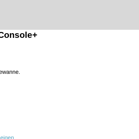
-Console+
gewanne.
zeigen