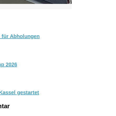
p für Abholungen
mp 2026
assel gestartet
tar