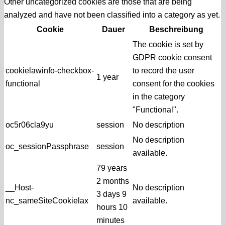
Other uncategorized cookies are those that are being
analyzed and have not been classified into a category as yet.
Cookie
Dauer
Beschreibung
The cookie is set by
GDPR cookie consent
cookielawinfo-checkbox-
to record the user
1 year
functional
consent for the cookies
in the category
"Functional".
oc5r06cla9yu
session
No description
No description
oc_sessionPassphrase
session
available.
79 years
2 months
__Host-
No description
3 days 9
nc_sameSiteCookielax
available.
hours 10
minutes