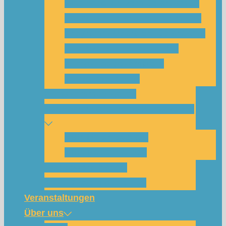
Was habe ich vom SolarCamp?
Passt das SolarCamp für mich?
Programm-Übersicht SolarCamp
Photovoltaik hat Zukunft –
Klimakrise bekämpfen!
Teilnahmegebühr
Klimakommunikation
Nachbarschaftskreise Klimawende
NBK Unterneustadt
NBK Bettenhausen
Wattbewerb Kassel
Akku-System ausleihen
Veranstaltungen
Über uns