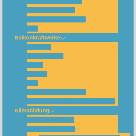
Für wen und warum?
Bisherige Projekte
Das Team und Kontakt
FAQ
Balkonkraftwerke
Beispiele
Komponenten
Preise
Anfrage
FAQ
Shop (für Abholungen)
Montagesysteme und Anleitungen
Klimabildung
Schulsolarbildung
SolarCamp Kassel