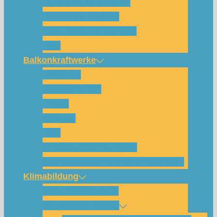
Für wen und warum?
Bisherige Projekte
Das Team und Kontakt
FAQ
Balkonkraftwerke
Beispiele
Komponenten
Preise
Anfrage
FAQ
Shop (für Abholungen)
Montagesysteme und Anleitungen
Klimabildung
Schulsolarbildung
SolarCamp Kassel