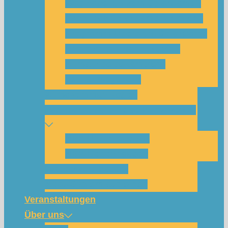
Was habe ich vom SolarCamp?
Passt das SolarCamp für mich?
Programm-Übersicht SolarCamp
Photovoltaik hat Zukunft –
Klimakrise bekämpfen!
Teilnahmegebühr
Klimakommunikation
Nachbarschaftskreise Klimawende
NBK Unterneustadt
NBK Bettenhausen
Wattbewerb Kassel
Akku-System ausleihen
Veranstaltungen
Über uns