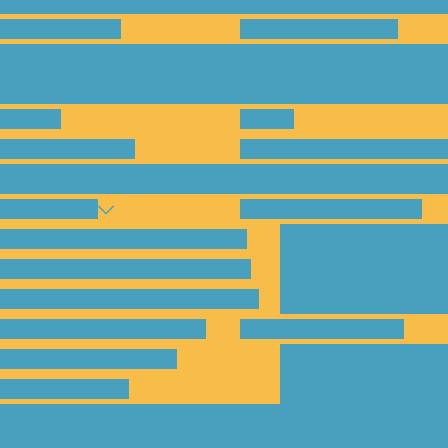
en und warum?
Bisherige Projekte
nenten
Preise
für Abholungen)
Montagesysteme und An
amp Kassel
Klimakommunikation
s habe ich vom SolarCamp?
sst das SolarCamp für mich?
ogramm-Übersicht SolarCamp
otovoltaik hat Zukunft –
Wattbewerb Kassel
imakrise bekämpfen!
ilnahmegebühr