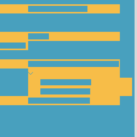
Das Team und Kontakt
Anfrage
leitungen
Nachbarschaftskreise Klimawende
NBK Unterneustadt
NBK Bettenhausen
Akku-System ausleihen