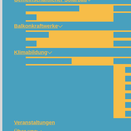
Wie funktioniert das?
Für w
FAQ
Balkonkraftwerke
Beispiele
Kompo
FAQ
Shop (
Klimabildung
Schulsolarbildung
SolarC
Wa
Pa
Pr
Ph
Kl
Te
Veranstaltungen