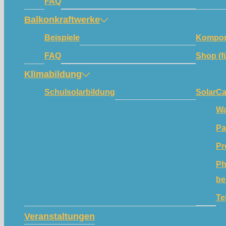
FAQ
Balkonkraftwerke
Beispiele
Kompon
FAQ
Shop (f
Klimabildung
Schulsolarbildung
SolarC
Wa
Pa
Pr
Ph
be
Te
Veranstaltungen