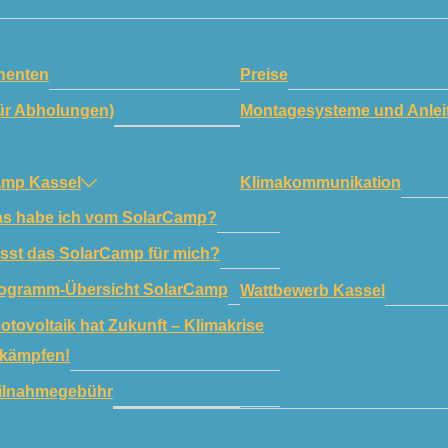
enten
Preise
ür Abholungen)
Montagesysteme und Anlei
amp Kassel
Klimakommunikation
s habe ich vom SolarCamp?
sst das SolarCamp für mich?
ogramm-Übersicht SolarCamp
Wattbewerb Kassel
otovoltaik hat Zukunft – Klimakrise
kämpfen!
ilnahmegebühr