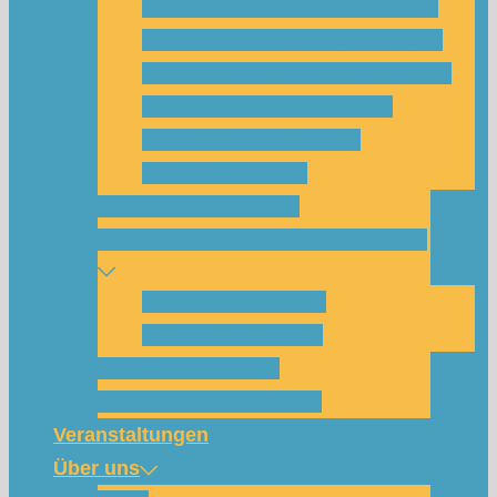
Was habe ich vom SolarCamp?
Passt das SolarCamp für mich?
Programm-Übersicht SolarCamp
Photovoltaik hat Zukunft –
Klimakrise bekämpfen!
Teilnahmegebühr
Klimakommunikation
Nachbarschaftskreise Klimawende
NBK Unterneustadt
NBK Bettenhausen
Wattbewerb Kassel
Akku-System ausleihen
Veranstaltungen
Über uns