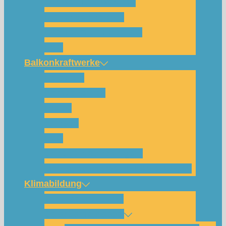
Für wen und warum?
Bisherige Projekte
Das Team und Kontakt
FAQ
Balkonkraftwerke
Beispiele
Komponenten
Preise
Anfrage
FAQ
Shop (für Abholungen)
Montagesysteme und Anleitungen
Klimabildung
Schulsolarbildung
SolarCamp Kassel