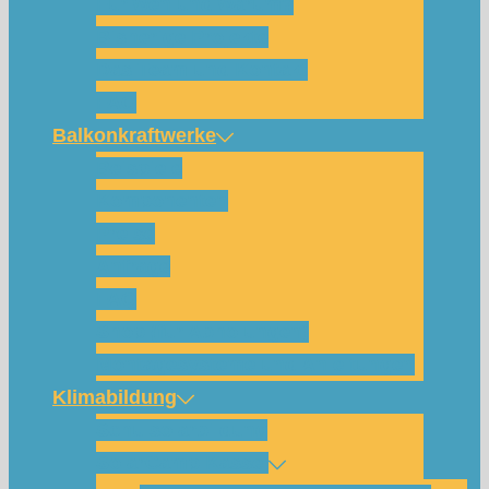
Für wen und warum?
Bisherige Projekte
Das Team und Kontakt
FAQ
Balkonkraftwerke
Beispiele
Komponenten
Preise
Anfrage
FAQ
Shop (für Abholungen)
Montagesysteme und Anleitungen
Klimabildung
Schulsolarbildung
SolarCamp Kassel