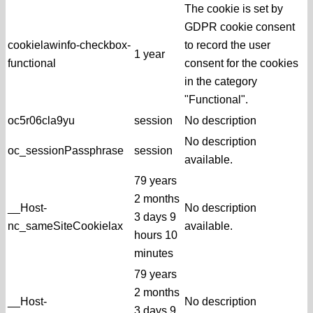
The cookie is set by
GDPR cookie consent
cookielawinfo-checkbox-
to record the user
1 year
functional
consent for the cookies
in the category
"Functional".
oc5r06cla9yu
session
No description
No description
oc_sessionPassphrase
session
available.
79 years
2 months
__Host-
No description
3 days 9
nc_sameSiteCookielax
available.
hours 10
minutes
79 years
2 months
__Host-
No description
3 days 9