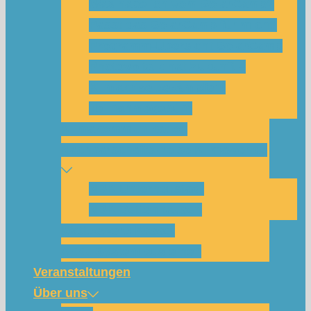
Was habe ich vom SolarCamp?
Passt das SolarCamp für mich?
Programm-Übersicht SolarCamp
Photovoltaik hat Zukunft –
Klimakrise bekämpfen!
Teilnahmegebühr
Klimakommunikation
Nachbarschaftskreise Klimawende
NBK Unterneustadt
NBK Bettenhausen
Wattbewerb Kassel
Akku-System ausleihen
Veranstaltungen
Über uns