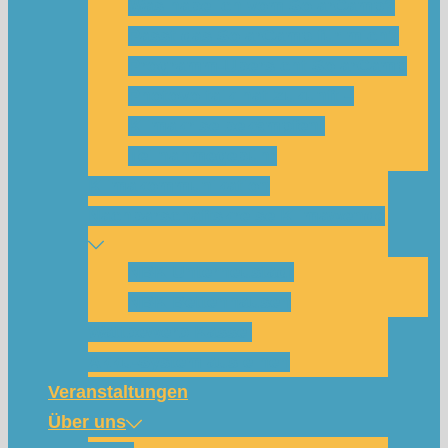
Was habe ich vom SolarCamp?
Passt das SolarCamp für mich?
Programm-Übersicht SolarCamp
Photovoltaik hat Zukunft –
Klimakrise bekämpfen!
Teilnahmegebühr
Klimakommunikation
Nachbarschaftskreise Klimawende
NBK Unterneustadt
NBK Bettenhausen
Wattbewerb Kassel
Akku-System ausleihen
Veranstaltungen
Über uns