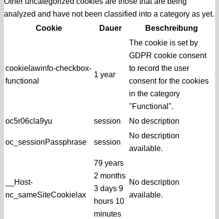
Other uncategorized cookies are those that are being
analyzed and have not been classified into a category as yet.
Cookie
Dauer
Beschreibung
The cookie is set by
GDPR cookie consent
cookielawinfo-checkbox-
to record the user
1 year
functional
consent for the cookies
in the category
"Functional".
oc5r06cla9yu
session
No description
No description
oc_sessionPassphrase
session
available.
79 years
2 months
__Host-
No description
3 days 9
nc_sameSiteCookielax
available.
hours 10
minutes