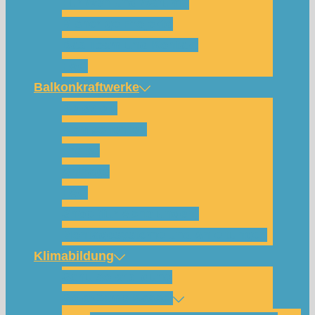
Für wen und warum?
Bisherige Projekte
Das Team und Kontakt
FAQ
Balkonkraftwerke
Beispiele
Komponenten
Preise
Anfrage
FAQ
Shop (für Abholungen)
Montagesysteme und Anleitungen
Klimabildung
Schulsolarbildung
SolarCamp Kassel