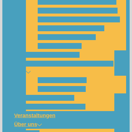
Was habe ich vom SolarCamp?
Passt das SolarCamp für mich?
Programm-Übersicht SolarCamp
Photovoltaik hat Zukunft –
Klimakrise bekämpfen!
Teilnahmegebühr
Klimakommunikation
Nachbarschaftskreise Klimawende
NBK Unterneustadt
NBK Bettenhausen
Wattbewerb Kassel
Akku-System ausleihen
Veranstaltungen
Über uns