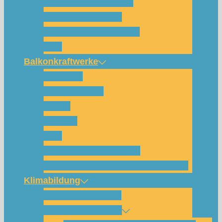
Für wen und warum?
Bisherige Projekte
Das Team und Kontakt
FAQ
Balkonkraftwerke
Beispiele
Komponenten
Preise
Anfrage
FAQ
Shop (für Abholungen)
Montagesysteme und Anleitungen
Klimabildung
Schulsolarbildung
SolarCamp Kassel