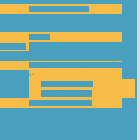
Das Team und Kontakt
Anfrage
leitungen
Nachbarschaftskreise Klimawende
NBK Unterneustadt
NBK Bettenhausen
Akku-System ausleihen