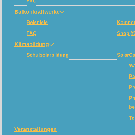
FAQ
Balkonkraftwerke
Beispiele
Kompon
FAQ
Shop (f
Klimabildung
Schulsolarbildung
SolarC
Wa
Pa
Pr
Ph
be
Te
Veranstaltungen