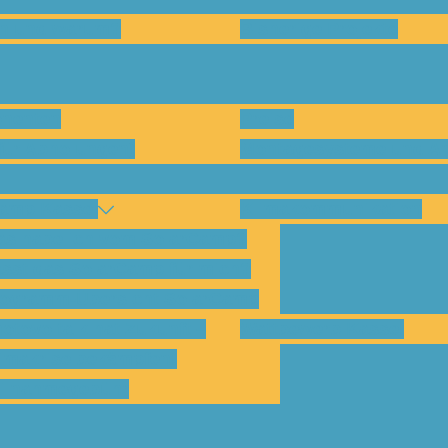
en und warum?
Bisherige Projekte
nenten
Preise
für Abholungen)
Montagesysteme und An
amp Kassel
Klimakommunikation
s habe ich vom SolarCamp?
sst das SolarCamp für mich?
ogramm-Übersicht SolarCamp
otovoltaik hat Zukunft –
Wattbewerb Kassel
imakrise bekämpfen!
ilnahmegebühr