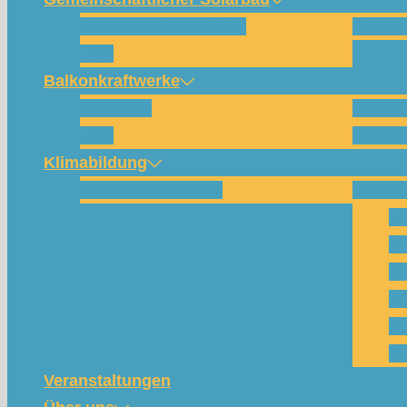
Wie funktioniert das?
Für w
FAQ
Balkonkraftwerke
Beispiele
Kompo
FAQ
Shop (
Klimabildung
Schulsolarbildung
SolarC
Wa
Pa
Pr
Ph
Kl
Te
Veranstaltungen