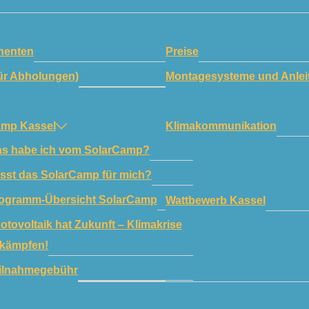
enten
Preise
ür Abholungen)
Montagesysteme und Anlei
amp Kassel
Klimakommunikation
s habe ich vom SolarCamp?
sst das SolarCamp für mich?
ogramm-Übersicht SolarCamp
Wattbewerb Kassel
otovoltaik hat Zukunft – Klimakrise
kämpfen!
ilnahmegebühr