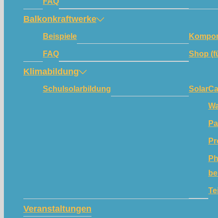
FAQ
Balkonkraftwerke
Beispiele
Kompon
FAQ
Shop (f
Klimabildung
Schulsolarbildung
SolarC
Wa
Pa
Pr
Ph
be
Te
Veranstaltungen