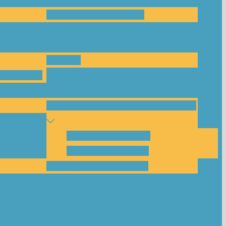
Das Team und Kontakt
Anfrage
leitungen
Nachbarschaftskreise Klimawende
NBK Unterneustadt
NBK Bettenhausen
Akku-System ausleihen