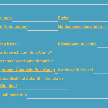
enten
Preise
ür Abholungen)
Montagesysteme und Anlei
amp Kassel
Klimakommunikation
s habe ich vom SolarCamp?
sst das SolarCamp für mich?
ogramm-Übersicht SolarCamp
Wattbewerb Kassel
otovoltaik hat Zukunft – Klimakrise
kämpfen!
ilnahmegebühr