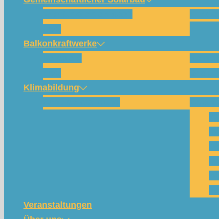
Wie funktioniert das?
Für w
FAQ
Balkonkraftwerke
Beispiele
Kompo
FAQ
Shop (
Klimabildung
Schulsolarbildung
SolarC
Wa
Pa
Pr
Ph
Kl
Te
Veranstaltungen