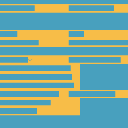
en und warum?
Bisherige Projekte
nenten
Preise
für Abholungen)
Montagesysteme und An
amp Kassel
Klimakommunikation
s habe ich vom SolarCamp?
sst das SolarCamp für mich?
ogramm-Übersicht SolarCamp
otovoltaik hat Zukunft –
Wattbewerb Kassel
imakrise bekämpfen!
ilnahmegebühr