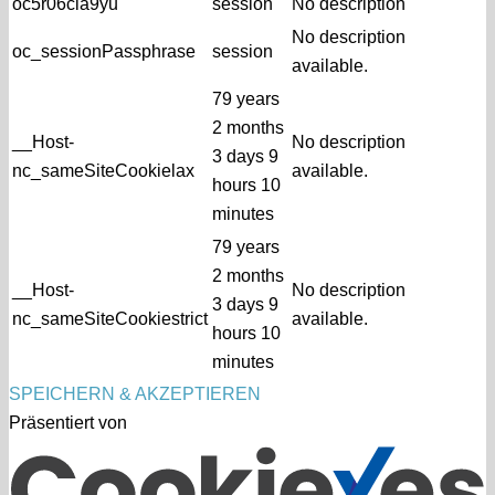
oc5r06cla9yu
session
No description
No description
oc_sessionPassphrase
session
available.
79 years
2 months
__Host-
No description
3 days 9
nc_sameSiteCookielax
available.
hours 10
minutes
79 years
2 months
__Host-
No description
3 days 9
nc_sameSiteCookiestrict
available.
hours 10
minutes
SPEICHERN & AKZEPTIEREN
Präsentiert von