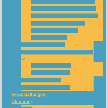
Was habe ich vom SolarCamp?
Passt das SolarCamp für mich?
Programm-Übersicht SolarCamp
Photovoltaik hat Zukunft –
Klimakrise bekämpfen!
Teilnahmegebühr
Klimakommunikation
Nachbarschaftskreise Klimawende
NBK Unterneustadt
NBK Bettenhausen
Wattbewerb Kassel
Akku-System ausleihen
Veranstaltungen
Über uns