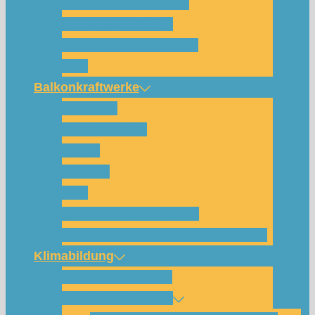
Für wen und warum?
Bisherige Projekte
Das Team und Kontakt
FAQ
Balkonkraftwerke
Beispiele
Komponenten
Preise
Anfrage
FAQ
Shop (für Abholungen)
Montagesysteme und Anleitungen
Klimabildung
Schulsolarbildung
SolarCamp Kassel