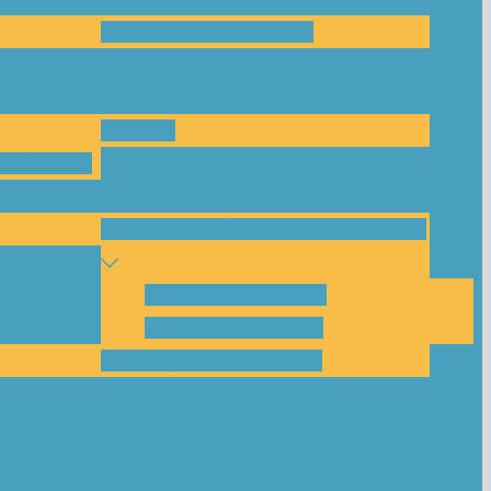
Das Team und Kontakt
Anfrage
leitungen
Nachbarschaftskreise Klimawende
NBK Unterneustadt
NBK Bettenhausen
Akku-System ausleihen