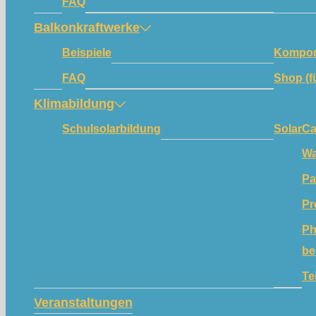
FAQ
Balkonkraftwerke
Beispiele
Kompon
FAQ
Shop (f
Klimabildung
Schulsolarbildung
SolarC
Wa
Pa
Pr
Ph
be
Te
Veranstaltungen