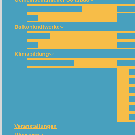
Wie funktioniert das?
Für w
FAQ
Balkonkraftwerke
Beispiele
Kompo
FAQ
Shop (
Klimabildung
Schulsolarbildung
SolarC
Wa
Pa
Pr
Ph
Kl
Te
Veranstaltungen