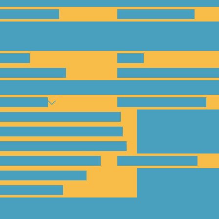
en und warum?
Bisherige Projekte
nenten
Preise
für Abholungen)
Montagesysteme und An
amp Kassel
Klimakommunikation
s habe ich vom SolarCamp?
sst das SolarCamp für mich?
ogramm-Übersicht SolarCamp
otovoltaik hat Zukunft –
Wattbewerb Kassel
imakrise bekämpfen!
ilnahmegebühr