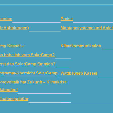
enten
Preise
ür Abholungen)
Montagesysteme und Anlei
amp Kassel
Klimakommunikation
s habe ich vom SolarCamp?
sst das SolarCamp für mich?
ogramm-Übersicht SolarCamp
Wattbewerb Kassel
otovoltaik hat Zukunft – Klimakrise
kämpfen!
ilnahmegebühr