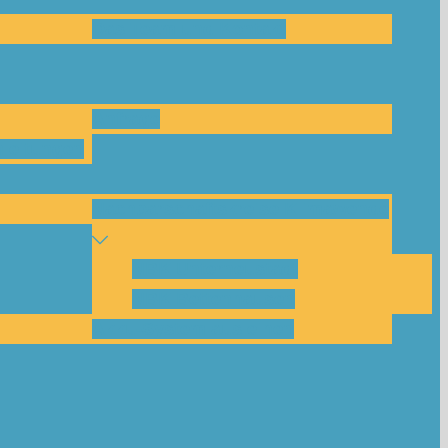
Das Team und Kontakt
Anfrage
leitungen
Nachbarschaftskreise Klimawende
NBK Unterneustadt
NBK Bettenhausen
Akku-System ausleihen