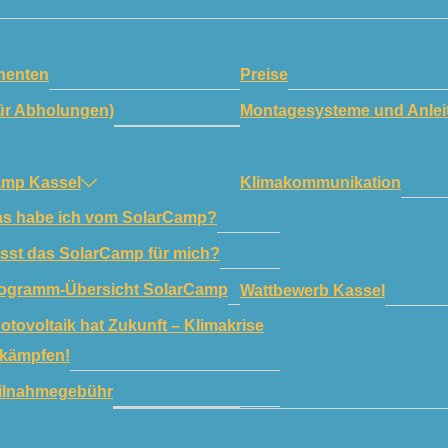
enten
Preise
ür Abholungen)
Montagesysteme und Anlei
amp Kassel
Klimakommunikation
s habe ich vom SolarCamp?
sst das SolarCamp für mich?
ogramm-Übersicht SolarCamp
Wattbewerb Kassel
otovoltaik hat Zukunft – Klimakrise
kämpfen!
ilnahmegebühr