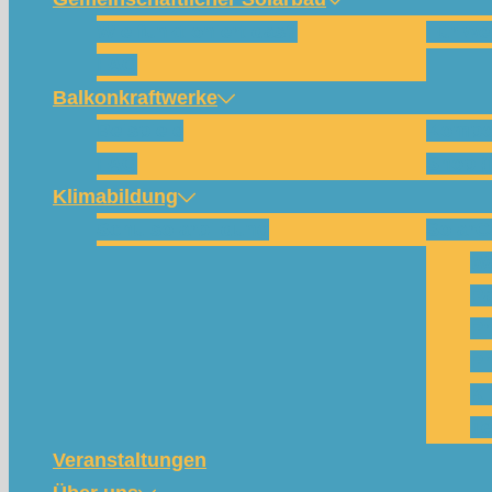
Wie funktioniert das?
Für w
FAQ
Balkonkraftwerke
Beispiele
Kompo
FAQ
Shop (
Klimabildung
Schulsolarbildung
SolarC
Wa
Pa
Pr
Ph
Kl
Te
Veranstaltungen