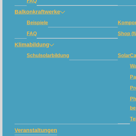
FAQ
Balkonkraftwerke
Beispiele
Kompon
FAQ
Shop (f
Klimabildung
Schulsolarbildung
SolarC
Wa
Pa
Pr
Ph
be
Te
Veranstaltungen