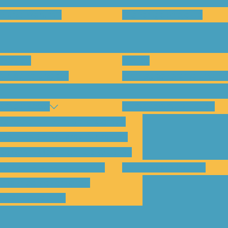
en und warum?
Bisherige Projekte
nenten
Preise
für Abholungen)
Montagesysteme und An
amp Kassel
Klimakommunikation
s habe ich vom SolarCamp?
sst das SolarCamp für mich?
ogramm-Übersicht SolarCamp
otovoltaik hat Zukunft –
Wattbewerb Kassel
imakrise bekämpfen!
ilnahmegebühr