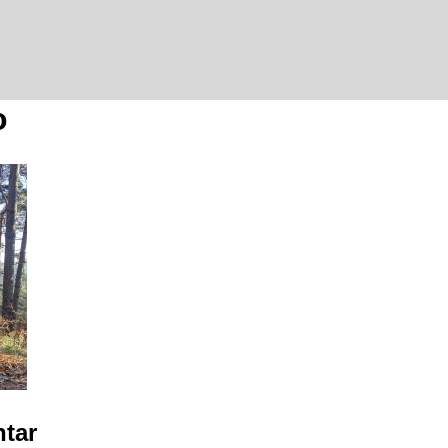
o
tar