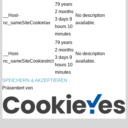
79 years
2 months
__Host-
No description
3 days 9
nc_sameSiteCookielax
available.
hours 10
minutes
79 years
2 months
__Host-
No description
3 days 9
nc_sameSiteCookiestrict
available.
hours 10
minutes
SPEICHERN & AKZEPTIEREN
Präsentiert von