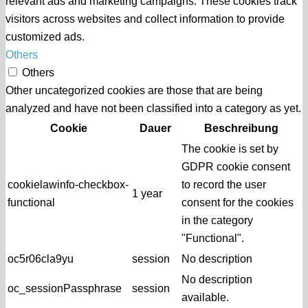
relevant ads and marketing campaigns. These cookies track
visitors across websites and collect information to provide
customized ads.
Others
Others
Other uncategorized cookies are those that are being
analyzed and have not been classified into a category as yet.
Cookie
Dauer
Beschreibung
The cookie is set by
GDPR cookie consent
cookielawinfo-checkbox-
to record the user
1 year
functional
consent for the cookies
in the category
"Functional".
oc5r06cla9yu
session
No description
No description
oc_sessionPassphrase
session
available.