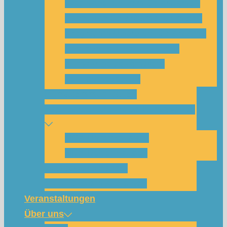
Was habe ich vom SolarCamp?
Passt das SolarCamp für mich?
Programm-Übersicht SolarCamp
Photovoltaik hat Zukunft –
Klimakrise bekämpfen!
Teilnahmegebühr
Klimakommunikation
Nachbarschaftskreise Klimawende
NBK Unterneustadt
NBK Bettenhausen
Wattbewerb Kassel
Akku-System ausleihen
Veranstaltungen
Über uns