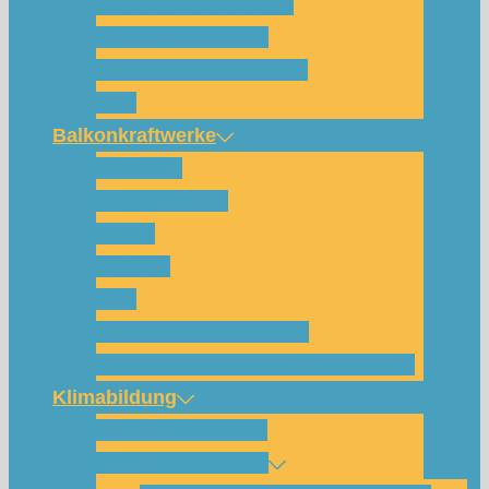
Für wen und warum?
Bisherige Projekte
Das Team und Kontakt
FAQ
Balkonkraftwerke
Beispiele
Komponenten
Preise
Anfrage
FAQ
Shop (für Abholungen)
Montagesysteme und Anleitungen
Klimabildung
Schulsolarbildung
SolarCamp Kassel