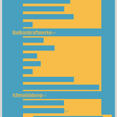
Für wen und warum?
Bisherige Projekte
Das Team und Kontakt
FAQ
Balkonkraftwerke
Beispiele
Komponenten
Preise
Anfrage
FAQ
Shop (für Abholungen)
Montagesysteme und Anleitungen
Klimabildung
Schulsolarbildung
SolarCamp Kassel