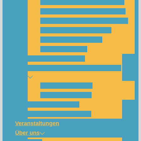
Was habe ich vom SolarCamp?
Passt das SolarCamp für mich?
Programm-Übersicht SolarCamp
Photovoltaik hat Zukunft –
Klimakrise bekämpfen!
Teilnahmegebühr
Klimakommunikation
Nachbarschaftskreise Klimawende
NBK Unterneustadt
NBK Bettenhausen
Wattbewerb Kassel
Akku-System ausleihen
Veranstaltungen
Über uns