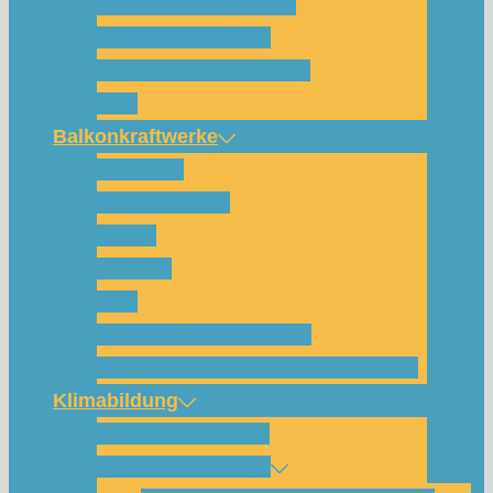
Für wen und warum?
Bisherige Projekte
Das Team und Kontakt
FAQ
Balkonkraftwerke
Beispiele
Komponenten
Preise
Anfrage
FAQ
Shop (für Abholungen)
Montagesysteme und Anleitungen
Klimabildung
Schulsolarbildung
SolarCamp Kassel