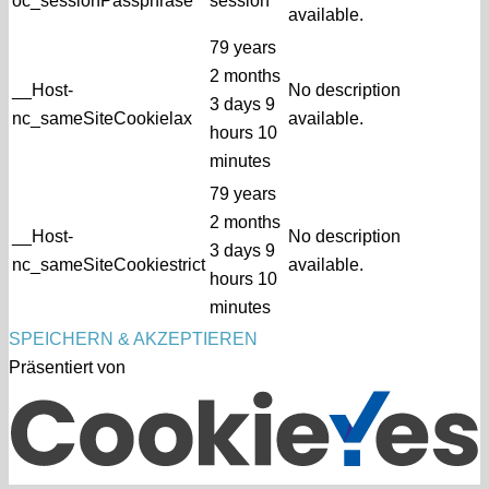
oc_sessionPassphrase
session
available.
79 years
2 months
__Host-
No description
3 days 9
nc_sameSiteCookielax
available.
hours 10
minutes
79 years
2 months
__Host-
No description
3 days 9
nc_sameSiteCookiestrict
available.
hours 10
minutes
SPEICHERN & AKZEPTIEREN
Präsentiert von