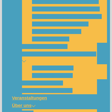
Was habe ich vom SolarCamp?
Passt das SolarCamp für mich?
Programm-Übersicht SolarCamp
Photovoltaik hat Zukunft –
Klimakrise bekämpfen!
Teilnahmegebühr
Klimakommunikation
Nachbarschaftskreise Klimawende
NBK Unterneustadt
NBK Bettenhausen
Wattbewerb Kassel
Akku-System ausleihen
Veranstaltungen
Über uns