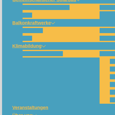
Wie funktioniert das?
Für w
FAQ
Balkonkraftwerke
Beispiele
Kompo
FAQ
Shop (
Klimabildung
Schulsolarbildung
SolarC
Wa
Pa
Pr
Ph
Kl
Te
Veranstaltungen