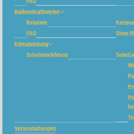
FAQ
Balkonkraftwerke
Beispiele
Kompon
FAQ
Shop (f
Klimabildung
Schulsolarbildung
SolarC
Wa
Pa
Pr
Ph
be
Te
Veranstaltungen