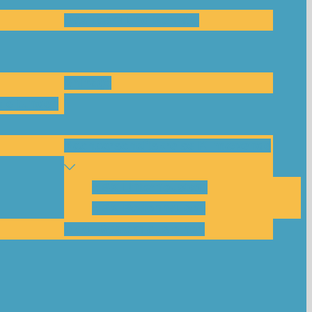
Das Team und Kontakt
Anfrage
leitungen
Nachbarschaftskreise Klimawende
NBK Unterneustadt
NBK Bettenhausen
Akku-System ausleihen