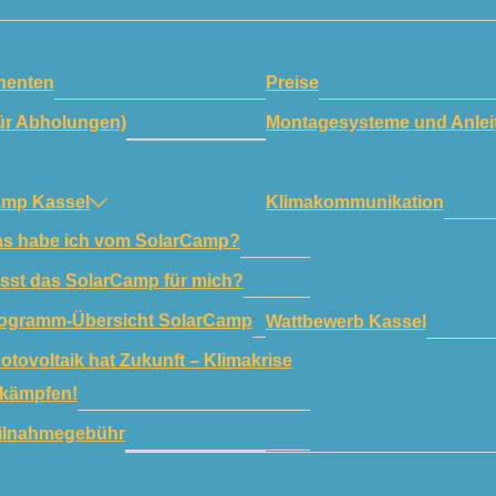
enten
Preise
ür Abholungen)
Montagesysteme und Anlei
amp Kassel
Klimakommunikation
s habe ich vom SolarCamp?
sst das SolarCamp für mich?
ogramm-Übersicht SolarCamp
Wattbewerb Kassel
otovoltaik hat Zukunft – Klimakrise
kämpfen!
ilnahmegebühr