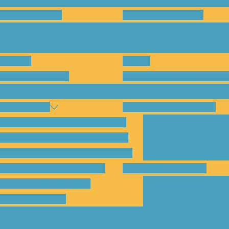
en und warum?
Bisherige Projekte
nenten
Preise
für Abholungen)
Montagesysteme und An
amp Kassel
Klimakommunikation
s habe ich vom SolarCamp?
sst das SolarCamp für mich?
ogramm-Übersicht SolarCamp
otovoltaik hat Zukunft –
Wattbewerb Kassel
imakrise bekämpfen!
ilnahmegebühr