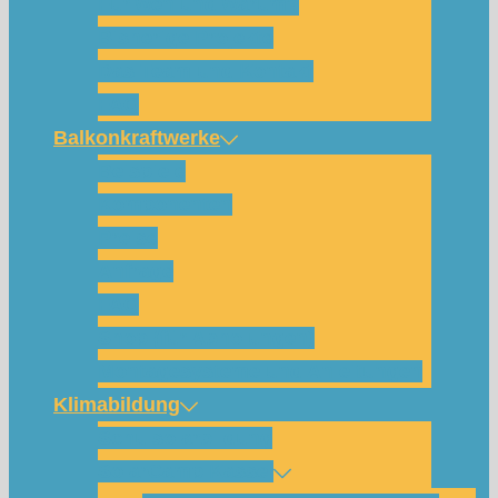
Für wen und warum?
Bisherige Projekte
Das Team und Kontakt
FAQ
Balkonkraftwerke
Beispiele
Komponenten
Preise
Anfrage
FAQ
Shop (für Abholungen)
Montagesysteme und Anleitungen
Klimabildung
Schulsolarbildung
SolarCamp Kassel