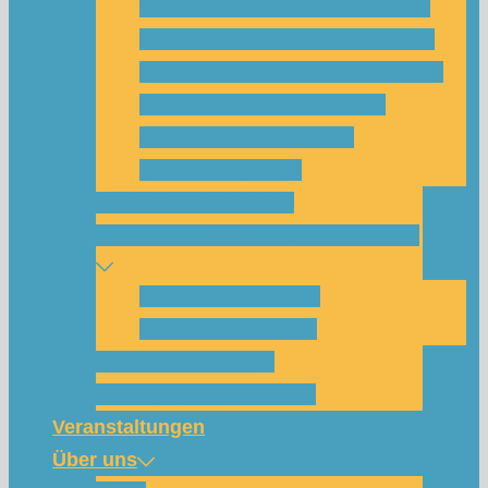
Was habe ich vom SolarCamp?
Passt das SolarCamp für mich?
Programm-Übersicht SolarCamp
Photovoltaik hat Zukunft –
Klimakrise bekämpfen!
Teilnahmegebühr
Klimakommunikation
Nachbarschaftskreise Klimawende
NBK Unterneustadt
NBK Bettenhausen
Wattbewerb Kassel
Akku-System ausleihen
Veranstaltungen
Über uns