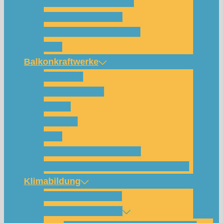
Für wen und warum?
Bisherige Projekte
Das Team und Kontakt
FAQ
Balkonkraftwerke
Beispiele
Komponenten
Preise
Anfrage
FAQ
Shop (für Abholungen)
Montagesysteme und Anleitungen
Klimabildung
Schulsolarbildung
SolarCamp Kassel