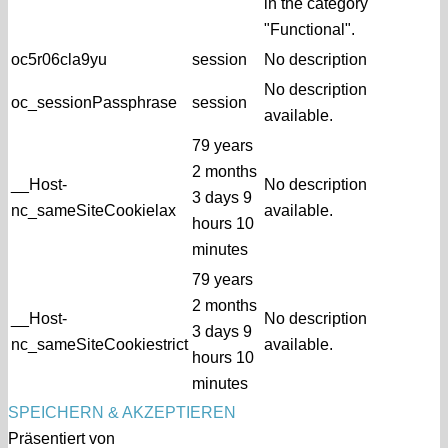
in the category
"Functional".
oc5r06cla9yu
session
No description
No description
oc_sessionPassphrase
session
available.
79 years
2 months
__Host-
No description
3 days 9
nc_sameSiteCookielax
available.
hours 10
minutes
79 years
2 months
__Host-
No description
3 days 9
nc_sameSiteCookiestrict
available.
hours 10
minutes
SPEICHERN & AKZEPTIEREN
Präsentiert von