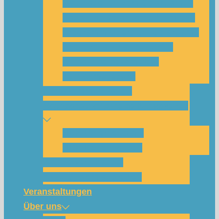
Was habe ich vom SolarCamp?
Passt das SolarCamp für mich?
Programm-Übersicht SolarCamp
Photovoltaik hat Zukunft –
Klimakrise bekämpfen!
Teilnahmegebühr
Klimakommunikation
Nachbarschaftskreise Klimawende
NBK Unterneustadt
NBK Bettenhausen
Wattbewerb Kassel
Akku-System ausleihen
Veranstaltungen
Über uns