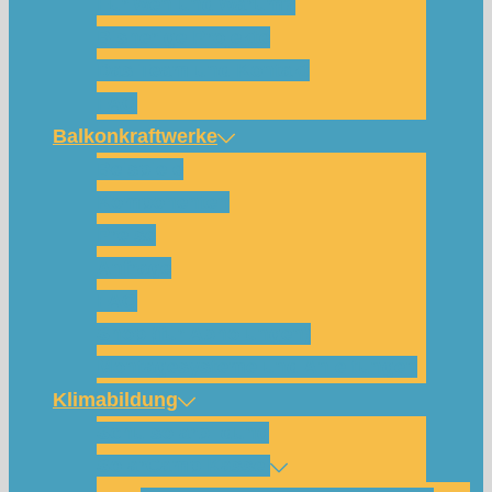
Für wen und warum?
Bisherige Projekte
Das Team und Kontakt
FAQ
Balkonkraftwerke
Beispiele
Komponenten
Preise
Anfrage
FAQ
Shop (für Abholungen)
Montagesysteme und Anleitungen
Klimabildung
Schulsolarbildung
SolarCamp Kassel