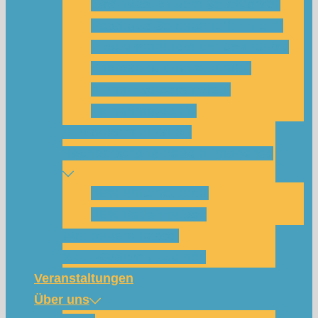
Was habe ich vom SolarCamp?
Passt das SolarCamp für mich?
Programm-Übersicht SolarCamp
Photovoltaik hat Zukunft –
Klimakrise bekämpfen!
Teilnahmegebühr
Klimakommunikation
Nachbarschaftskreise Klimawende
NBK Unterneustadt
NBK Bettenhausen
Wattbewerb Kassel
Akku-System ausleihen
Veranstaltungen
Über uns