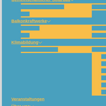
Wie funktioniert das?
Für w
FAQ
Balkonkraftwerke
Beispiele
Kompo
FAQ
Shop (
Klimabildung
Schulsolarbildung
SolarC
Wa
Pa
Pr
Ph
Kl
Te
Veranstaltungen