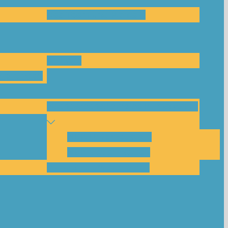
Das Team und Kontakt
Anfrage
leitungen
Nachbarschaftskreise Klimawende
NBK Unterneustadt
NBK Bettenhausen
Akku-System ausleihen