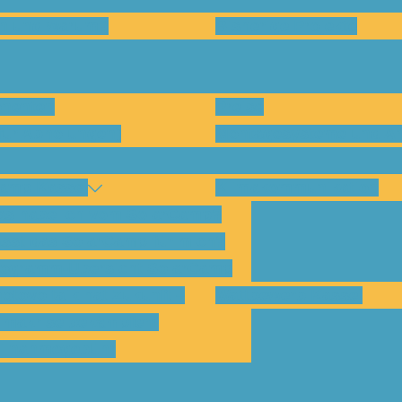
en und warum?
Bisherige Projekte
nenten
Preise
für Abholungen)
Montagesysteme und An
amp Kassel
Klimakommunikation
s habe ich vom SolarCamp?
sst das SolarCamp für mich?
ogramm-Übersicht SolarCamp
otovoltaik hat Zukunft –
Wattbewerb Kassel
imakrise bekämpfen!
ilnahmegebühr