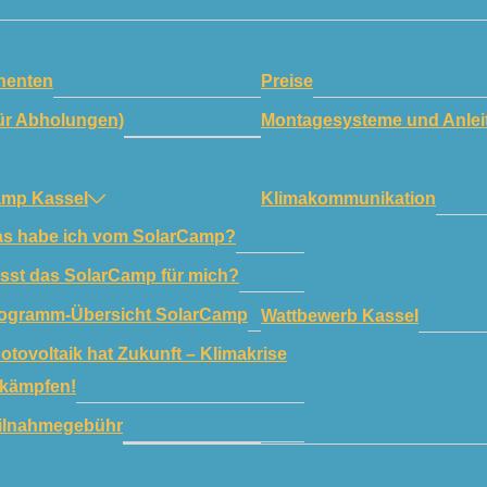
enten
Preise
ür Abholungen)
Montagesysteme und Anlei
amp Kassel
Klimakommunikation
s habe ich vom SolarCamp?
sst das SolarCamp für mich?
ogramm-Übersicht SolarCamp
Wattbewerb Kassel
otovoltaik hat Zukunft – Klimakrise
kämpfen!
ilnahmegebühr