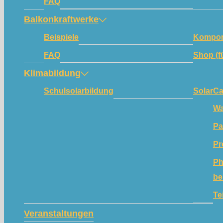
FAQ
Balkonkraftwerke
Beispiele
Kompon
FAQ
Shop (f
Klimabildung
Schulsolarbildung
SolarC
Wa
Pa
Pr
Ph
be
Te
Veranstaltungen