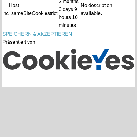
2 months
__Host-
No description
3 days 9
nc_sameSiteCookiestrict
available.
hours 10
minutes
SPEICHERN & AKZEPTIEREN
Präsentiert von