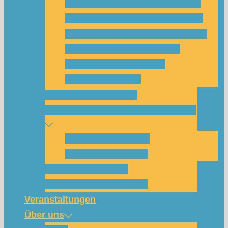
Was habe ich vom SolarCamp?
Passt das SolarCamp für mich?
Programm-Übersicht SolarCamp
Photovoltaik hat Zukunft –
Klimakrise bekämpfen!
Teilnahmegebühr
Klimakommunikation
Nachbarschaftskreise Klimawende
NBK Unterneustadt
NBK Bettenhausen
Wattbewerb Kassel
Akku-System ausleihen
Veranstaltungen
Über uns