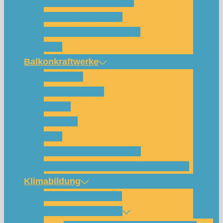
Für wen und warum?
Bisherige Projekte
Das Team und Kontakt
FAQ
Balkonkraftwerke
Beispiele
Komponenten
Preise
Anfrage
FAQ
Shop (für Abholungen)
Montagesysteme und Anleitungen
Klimabildung
Schulsolarbildung
SolarCamp Kassel