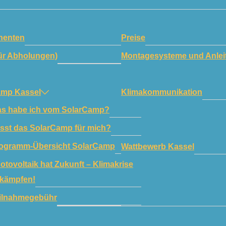
enten
Preise
ür Abholungen)
Montagesysteme und Anlei
amp Kassel
Klimakommunikation
s habe ich vom SolarCamp?
sst das SolarCamp für mich?
ogramm-Übersicht SolarCamp
Wattbewerb Kassel
otovoltaik hat Zukunft – Klimakrise
kämpfen!
ilnahmegebühr