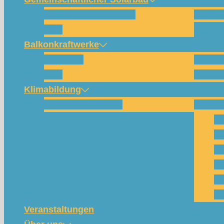
Wie funktioniert das?
Für w
FAQ
Balkonkraftwerke
Beispiele
Kompo
FAQ
Shop (
Klimabildung
Schulsolarbildung
SolarC
Wa
Pa
Pr
Ph
Kl
Te
Veranstaltungen