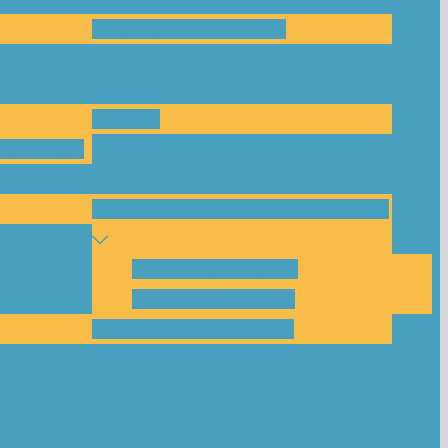
Das Team und Kontakt
Anfrage
leitungen
Nachbarschaftskreise Klimawende
NBK Unterneustadt
NBK Bettenhausen
Akku-System ausleihen