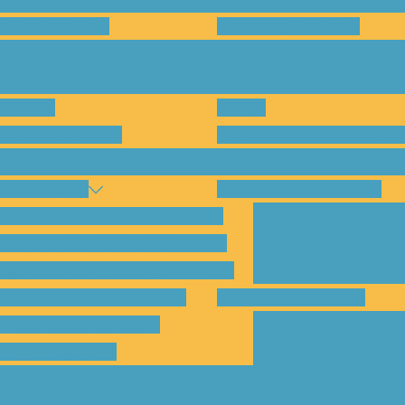
en und warum?
Bisherige Projekte
nenten
Preise
für Abholungen)
Montagesysteme und An
amp Kassel
Klimakommunikation
s habe ich vom SolarCamp?
sst das SolarCamp für mich?
ogramm-Übersicht SolarCamp
otovoltaik hat Zukunft –
Wattbewerb Kassel
imakrise bekämpfen!
ilnahmegebühr