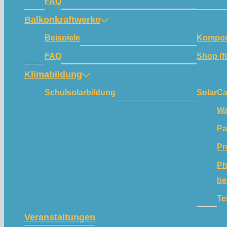
FAQ
Balkonkraftwerke
Beispiele
Kompon
FAQ
Shop (f
Klimabildung
Schulsolarbildung
SolarC
Wa
Pa
Pr
Ph
be
Te
Veranstaltungen