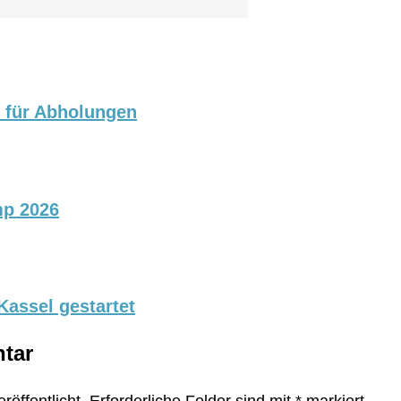
p für Abholungen
mp 2026
assel gestartet
tar