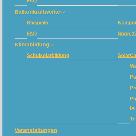
FAQ
Balkonkraftwerke
Beispiele
Kompon
FAQ
Shop (f
Klimabildung
Schulsolarbildung
SolarC
Wa
Pa
Pr
Ph
be
Te
Veranstaltungen