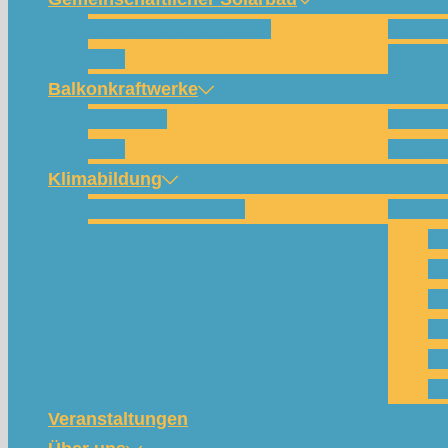
Wie funktioniert das?
Für w
FAQ
Balkonkraftwerke
Beispiele
Kompo
FAQ
Shop (
Klimabildung
Schulsolarbildung
SolarC
Wa
Pa
Pr
Ph
Kl
Te
Veranstaltungen