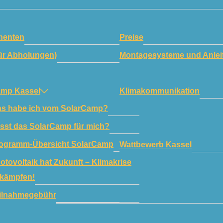
enten
Preise
ür Abholungen)
Montagesysteme und Anlei
amp Kassel
Klimakommunikation
s habe ich vom SolarCamp?
sst das SolarCamp für mich?
ogramm-Übersicht SolarCamp
Wattbewerb Kassel
otovoltaik hat Zukunft – Klimakrise
kämpfen!
ilnahmegebühr