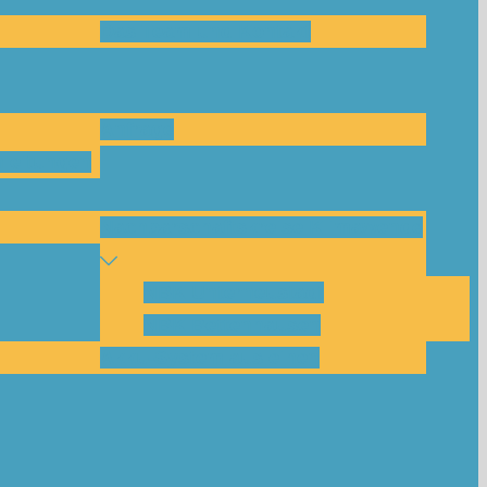
Das Team und Kontakt
Anfrage
leitungen
Nachbarschaftskreise Klimawende
NBK Unterneustadt
NBK Bettenhausen
Akku-System ausleihen