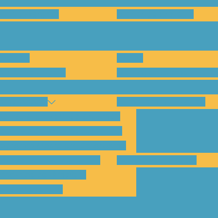
en und warum?
Bisherige Projekte
nenten
Preise
für Abholungen)
Montagesysteme und An
amp Kassel
Klimakommunikation
s habe ich vom SolarCamp?
sst das SolarCamp für mich?
ogramm-Übersicht SolarCamp
otovoltaik hat Zukunft –
Wattbewerb Kassel
imakrise bekämpfen!
ilnahmegebühr