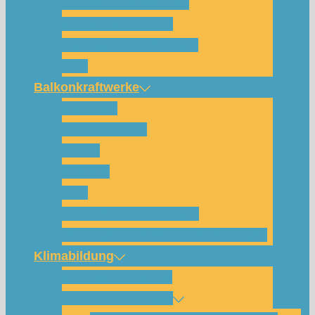
Für wen und warum?
Bisherige Projekte
Das Team und Kontakt
FAQ
Balkonkraftwerke
Beispiele
Komponenten
Preise
Anfrage
FAQ
Shop (für Abholungen)
Montagesysteme und Anleitungen
Klimabildung
Schulsolarbildung
SolarCamp Kassel