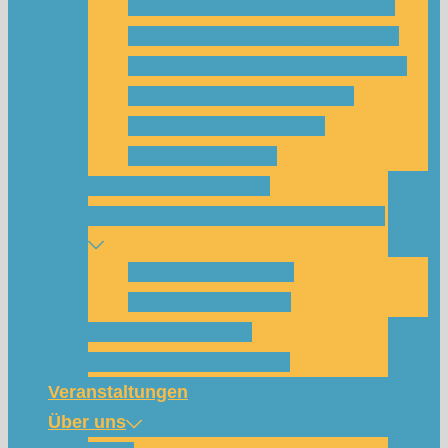
Was habe ich vom SolarCamp?
Passt das SolarCamp für mich?
Programm-Übersicht SolarCamp
Photovoltaik hat Zukunft –
Klimakrise bekämpfen!
Teilnahmegebühr
Klimakommunikation
Nachbarschaftskreise Klimawende
NBK Unterneustadt
NBK Bettenhausen
Wattbewerb Kassel
Akku-System ausleihen
Veranstaltungen
Über uns