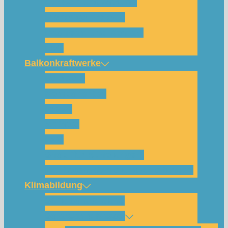
Für wen und warum?
Bisherige Projekte
Das Team und Kontakt
FAQ
Balkonkraftwerke
Beispiele
Komponenten
Preise
Anfrage
FAQ
Shop (für Abholungen)
Montagesysteme und Anleitungen
Klimabildung
Schulsolarbildung
SolarCamp Kassel