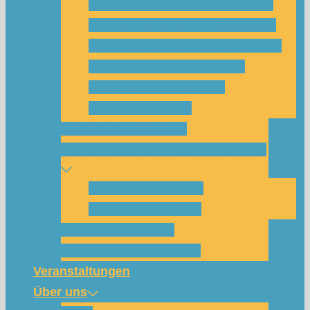
Was habe ich vom SolarCamp?
Passt das SolarCamp für mich?
Programm-Übersicht SolarCamp
Photovoltaik hat Zukunft –
Klimakrise bekämpfen!
Teilnahmegebühr
Klimakommunikation
Nachbarschaftskreise Klimawende
NBK Unterneustadt
NBK Bettenhausen
Wattbewerb Kassel
Akku-System ausleihen
Veranstaltungen
Über uns