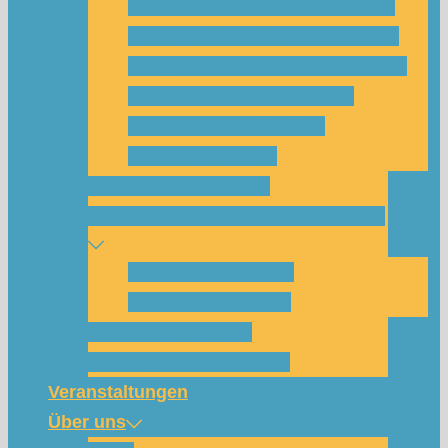
Was habe ich vom SolarCamp?
Passt das SolarCamp für mich?
Programm-Übersicht SolarCamp
Photovoltaik hat Zukunft –
Klimakrise bekämpfen!
Teilnahmegebühr
Klimakommunikation
Nachbarschaftskreise Klimawende
NBK Unterneustadt
NBK Bettenhausen
Wattbewerb Kassel
Akku-System ausleihen
Veranstaltungen
Über uns