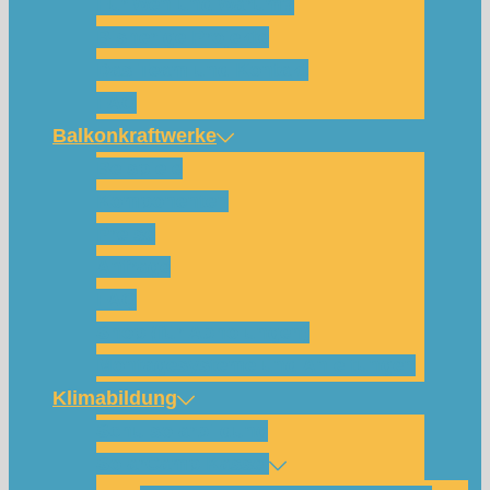
Für wen und warum?
Bisherige Projekte
Das Team und Kontakt
FAQ
Balkonkraftwerke
Beispiele
Komponenten
Preise
Anfrage
FAQ
Shop (für Abholungen)
Montagesysteme und Anleitungen
Klimabildung
Schulsolarbildung
SolarCamp Kassel