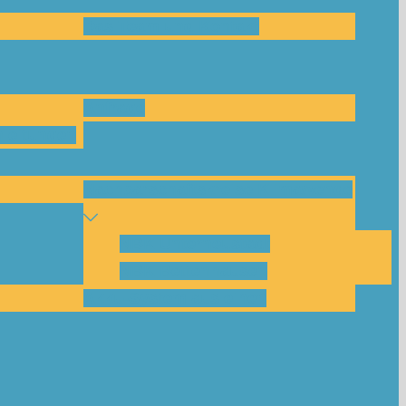
Das Team und Kontakt
Anfrage
leitungen
Nachbarschaftskreise Klimawende
NBK Unterneustadt
NBK Bettenhausen
Akku-System ausleihen