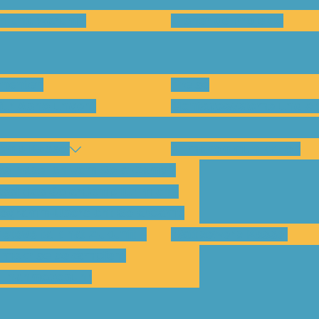
en und warum?
Bisherige Projekte
nenten
Preise
für Abholungen)
Montagesysteme und An
amp Kassel
Klimakommunikation
s habe ich vom SolarCamp?
sst das SolarCamp für mich?
ogramm-Übersicht SolarCamp
otovoltaik hat Zukunft –
Wattbewerb Kassel
imakrise bekämpfen!
ilnahmegebühr