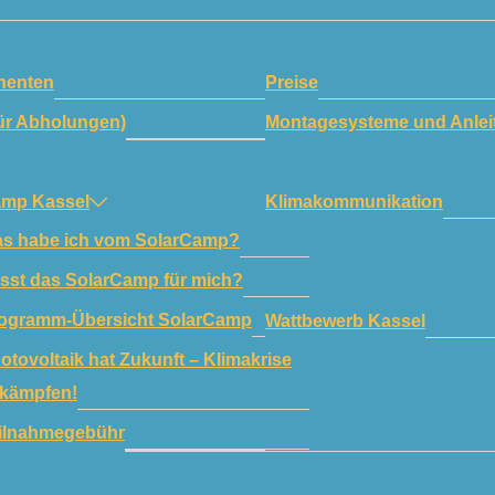
enten
Preise
ür Abholungen)
Montagesysteme und Anlei
amp Kassel
Klimakommunikation
s habe ich vom SolarCamp?
sst das SolarCamp für mich?
ogramm-Übersicht SolarCamp
Wattbewerb Kassel
otovoltaik hat Zukunft – Klimakrise
kämpfen!
ilnahmegebühr