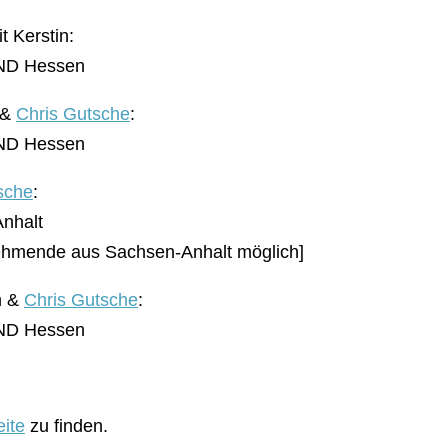
t Kerstin:
BUND Hessen
n &
Chris Gutsche
:
BUND Hessen
sche
:
Anhalt
nehmende aus Sachsen-Anhalt möglich]
in &
Chris Gutsche
:
BUND Hessen
ite
zu finden.