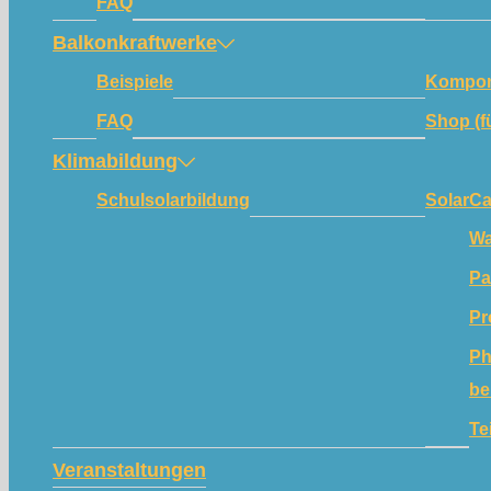
FAQ
Balkonkraftwerke
Beispiele
Kompon
FAQ
Shop (f
Klimabildung
Schulsolarbildung
SolarC
Wa
Pa
Pr
Ph
be
Te
Veranstaltungen