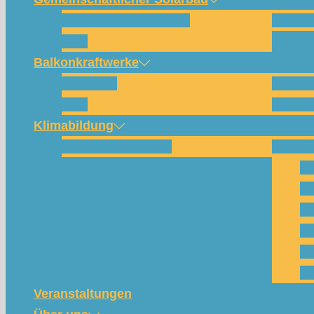
Wie funktioniert das?
Für w
FAQ
Balkonkraftwerke
Beispiele
Kompo
FAQ
Shop (
Klimabildung
Schulsolarbildung
SolarC
Wa
Pa
Pr
Ph
Kl
Te
Veranstaltungen