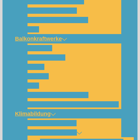
Für wen und warum?
Bisherige Projekte
Das Team und Kontakt
FAQ
Balkonkraftwerke
Beispiele
Komponenten
Preise
Anfrage
FAQ
Shop (für Abholungen)
Montagesysteme und Anleitungen
Klimabildung
Schulsolarbildung
SolarCamp Kassel