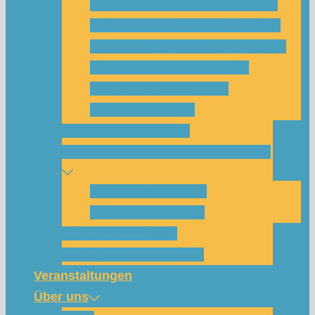
Was habe ich vom SolarCamp?
Passt das SolarCamp für mich?
Programm-Übersicht SolarCamp
Photovoltaik hat Zukunft –
Klimakrise bekämpfen!
Teilnahmegebühr
Klimakommunikation
Nachbarschaftskreise Klimawende
NBK Unterneustadt
NBK Bettenhausen
Wattbewerb Kassel
Akku-System ausleihen
Veranstaltungen
Über uns