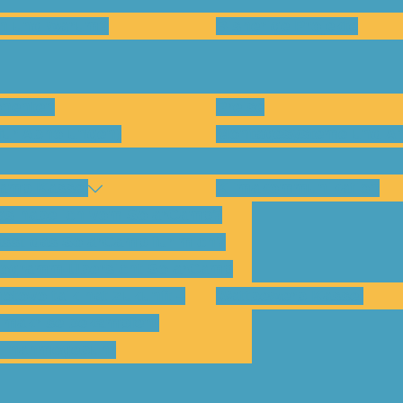
en und warum?
Bisherige Projekte
nenten
Preise
für Abholungen)
Montagesysteme und An
amp Kassel
Klimakommunikation
s habe ich vom SolarCamp?
sst das SolarCamp für mich?
ogramm-Übersicht SolarCamp
otovoltaik hat Zukunft –
Wattbewerb Kassel
imakrise bekämpfen!
ilnahmegebühr