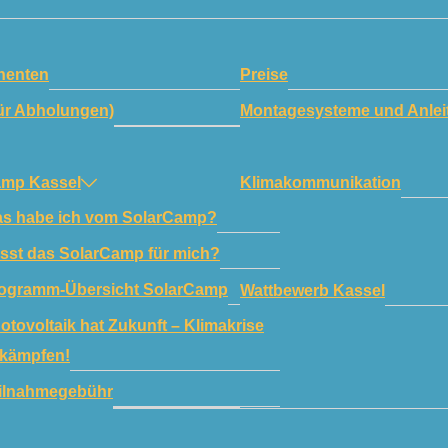
enten
Preise
ür Abholungen)
Montagesysteme und Anlei
amp Kassel
Klimakommunikation
s habe ich vom SolarCamp?
sst das SolarCamp für mich?
ogramm-Übersicht SolarCamp
Wattbewerb Kassel
otovoltaik hat Zukunft – Klimakrise
kämpfen!
ilnahmegebühr