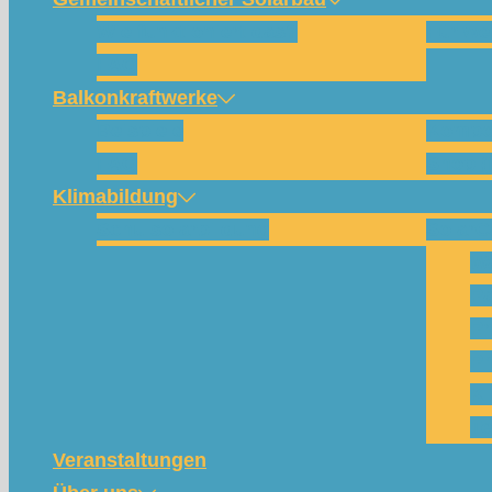
Wie funktioniert das?
Für w
FAQ
Balkonkraftwerke
Beispiele
Kompo
FAQ
Shop (
Klimabildung
Schulsolarbildung
SolarC
Wa
Pa
Pr
Ph
Kl
Te
Veranstaltungen