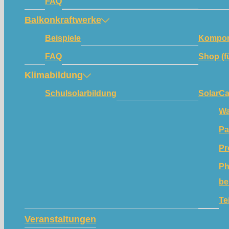
FAQ
Balkonkraftwerke
Beispiele
Kompon
FAQ
Shop (f
Klimabildung
Schulsolarbildung
SolarC
Wa
Pa
Pr
Ph
be
Te
Veranstaltungen