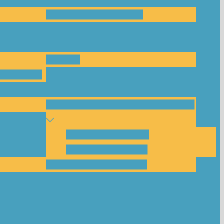
Das Team und Kontakt
Anfrage
leitungen
Nachbarschaftskreise Klimawende
NBK Unterneustadt
NBK Bettenhausen
Akku-System ausleihen